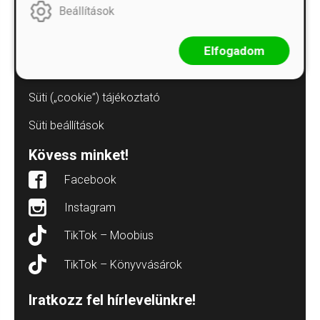
Beállítások
Adatvédelmi tájékoztatók
Árkötött termékek
Elfogadom
Elállás a szerződéstől
Süti („cookie”) tájékoztató
Süti beállítások
Kövess minket!
Facebook
Instagram
TikTok – Moobius
TikTok – Könyvvásárok
Iratkozz fel hírlevelünkre!