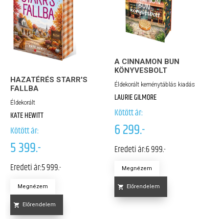
A CINNAMON BUN
KÖNYVESBOLT
HAZATÉRÉS STARR'S
Éldekorált keménytáblás kiadás
FALLBA
LAURIE GILMORE
Éldekorált
Kötött ár:
KATE HEWITT
6 299.-
Kötött ár:
5 399.-
Eredeti ár:
6 999.-
Eredeti ár:
5 999.-
Megnézem
Megnézem
Előrendelem
Előrendelem