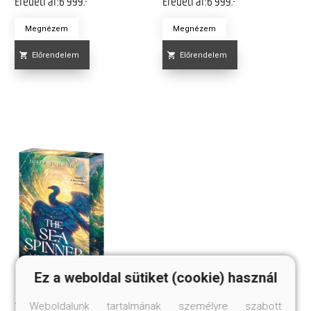
Eredeti ár:
6 999.-
Eredeti ár:
6 999.-
Megnézem
Megnézem
Előrendelem
Előrendelem
Ez a weboldal sütiket (cookie) használ
Weboldalunk tartalmának személyre szabott
THE SEA SPINNER - A