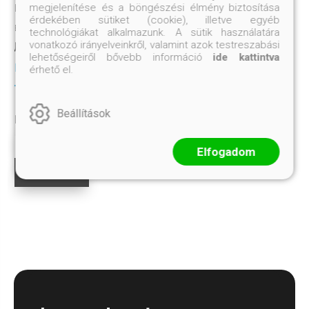
megjelenítése és a böngészési élmény biztosítása
HULLÁMSZÖVŐ
érdekében sütiket (cookie), illetve egyéb
Éldekorált
technológiákat alkalmazunk. A sütik használatára
JULIE JOHNSON
vonatkozó irányelveinkről, valamint azok testreszabási
lehetőségeiről bővebb információ
ide kattintva
Kötött ár:
érhető el.
7 649.-
Beállítások
Eredeti ár:
8 499.-
Megnézem
Elfogadom
Előrendelem