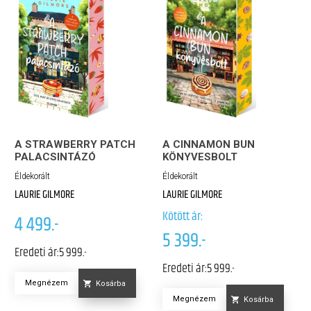
A STRAWBERRY PATCH
A CINNAMON BUN
PALACSINTÁZÓ
KÖNYVESBOLT
Éldekorált
Éldekorált
LAURIE GILMORE
LAURIE GILMORE
Kötött ár:
4 499.-
5 399.-
Eredeti ár:
5 999.-
Eredeti ár:
5 999.-
Megnézem
Kosárba
Megnézem
Kosárba