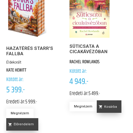
SÜTICSATA A
HAZATÉRÉS STARR'S
CICAKÁVÉZÓBAN
FALLBA
RACHEL ROWLANDS
Éldekorált
KATE HEWITT
Kötött ár:
Kötött ár:
4 949.-
5 399.-
Eredeti ár:
5 499.-
Eredeti ár:
5 999.-
Megnézem
Kosárba
Megnézem
Előrendelem