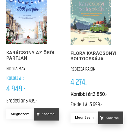
KARÁCSONY AZ ÖBÖL
FLORA KARÁCSONYI
PARTJÁN
BOLTOCSKÁJA
NICOLA MAY
REBECCA RAISIN
Kötött ár:
4 274.-
4 949.-
Korábbi ár:
2 850.-
Eredeti ár:
5 499.-
Eredeti ár:
5 699.-
Megnézem
Kosárba
Megnézem
Kosárba