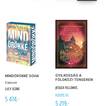
GYILKOSSÁG A
MINDÖRÖKKÉ SOHA
FÖLDKÖZI-TENGEREN
Éldekorált
JESSICA FELLOWES
LUCY SCORE
Kötött ár:
5 474.-
5 219.-