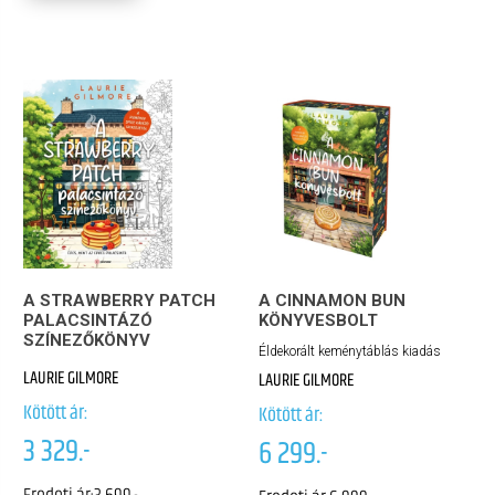
A STRAWBERRY PATCH
A CINNAMON BUN
PALACSINTÁZÓ
KÖNYVESBOLT
SZÍNEZŐKÖNYV
Éldekorált keménytáblás kiadás
LAURIE GILMORE
LAURIE GILMORE
Kötött ár:
Kötött ár:
3 329.-
6 299.-
Eredeti ár:
3 699.-