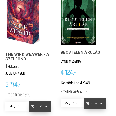
BECSTELEN ÁRULÁS
THE WIND WEAWER - A
SZÉLFONÓ
LYNN MESSINA
Éldekorált
4 124.-
JULIE JOHNSON
5 774.-
Korábbi ár:
4 949.-
Eredeti ár:
5 499.-
Eredeti ár:
7 699.-
Megnézem
Kosárba
Megnézem
Kosárba