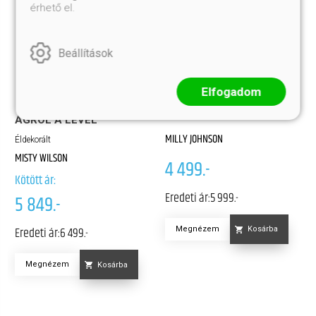
érhető el.
Beállítások
Elfogadom
BORÚRA DERŰ
ÁGRÓL A LEVÉL
MILLY JOHNSON
Éldekorált
MISTY WILSON
4 499.-
Kötött ár:
Eredeti ár:
5 999.-
5 849.-
Eredeti ár:
6 499.-
Megnézem
Kosárba
Megnézem
Kosárba