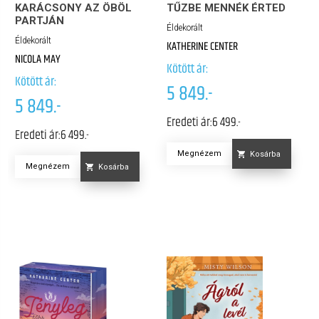
KARÁCSONY AZ ÖBÖL
TŰZBE MENNÉK ÉRTED
PARTJÁN
Éldekorált
Éldekorált
KATHERINE CENTER
NICOLA MAY
Kötött ár:
Kötött ár:
5 849.-
5 849.-
Eredeti ár:
6 499.-
Eredeti ár:
6 499.-
Megnézem
Kosárba
Megnézem
Kosárba