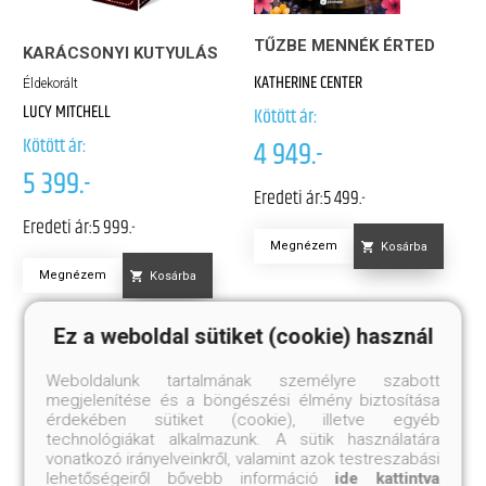
TŰZBE MENNÉK ÉRTED
KARÁCSONYI KUTYULÁS
KATHERINE CENTER
Éldekorált
LUCY MITCHELL
Kötött ár:
Kötött ár:
4 949.-
5 399.-
Eredeti ár:
5 499.-
Eredeti ár:
5 999.-
Megnézem
Kosárba
Megnézem
Kosárba
Ez a weboldal sütiket (cookie) használ
Weboldalunk tartalmának személyre szabott
megjelenítése és a böngészési élmény biztosítása
érdekében sütiket (cookie), illetve egyéb
technológiákat alkalmazunk. A sütik használatára
vonatkozó irányelveinkről, valamint azok testreszabási
lehetőségeiről bővebb információ
ide kattintva