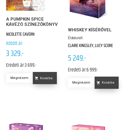
A PUMPKIN SPICE
KÁVÉZÓ SZÍNEZŐKÖNYV
WHISKEY KÍSÉRŐVEL
NICOLETTE CAVERN
Éldekorált
Kötött ár:
CLAIRE KINGSLEY, LUCY SCORE
3 329.-
5 249.-
Eredeti ár:
3 699.-
Eredeti ár:
6 999.-
Megnézem
Kosárba
Megnézem
Kosárba