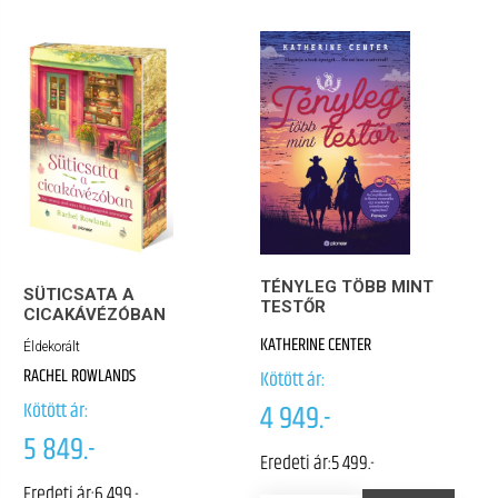
TÉNYLEG TÖBB MINT
SÜTICSATA A
TESTŐR
CICAKÁVÉZÓBAN
KATHERINE CENTER
Éldekorált
RACHEL ROWLANDS
Kötött ár:
Kötött ár:
4 949.-
5 849.-
Eredeti ár:
5 499.-
Eredeti ár:
6 499.-