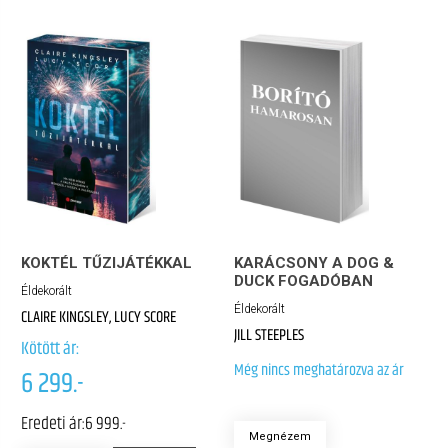
KOKTÉL TŰZIJÁTÉKKAL
KARÁCSONY A DOG &
DUCK FOGADÓBAN
Éldekorált
Éldekorált
CLAIRE KINGSLEY, LUCY SCORE
JILL STEEPLES
Kötött ár:
Még nincs meghatározva az ár
6 299.-
Eredeti ár:
6 999.-
Megnézem