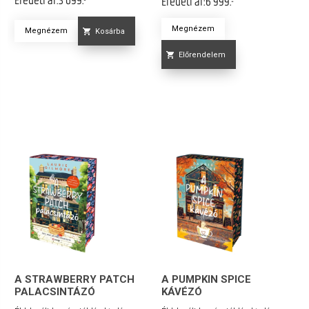
Eredeti ár:
6 999.-
Megnézem
Megnézem
Kosárba
Előrendelem
A STRAWBERRY PATCH
A PUMPKIN SPICE
PALACSINTÁZÓ
KÁVÉZÓ