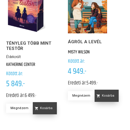
ÁGRÓL A LEVÉL
TÉNYLEG TÖBB MINT
TESTŐR
MISTY WILSON
Éldekorált
Kötött ár:
KATHERINE CENTER
4 949.-
Kötött ár:
5 849.-
Eredeti ár:
5 499.-
Eredeti ár:
6 499.-
Megnézem
Kosárba
Megnézem
Kosárba