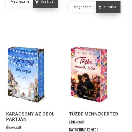
Megnézem
Kosárba
Megnézem
Kosárba
KARÁCSONY AZ ÖBÖL
TŰZBE MENNÉK ÉRTED
PARTJÁN
Éldekorált
Éldekorált
KATHERINE CENTER