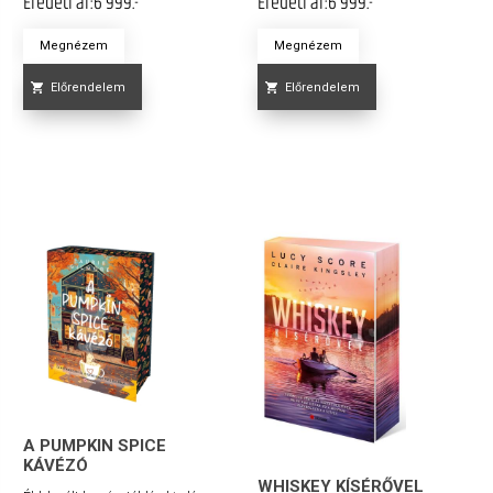
Eredeti ár:
6 999.-
Eredeti ár:
6 999.-
Megnézem
Megnézem
Előrendelem
Előrendelem
A PUMPKIN SPICE
KÁVÉZÓ
WHISKEY KÍSÉRŐVEL