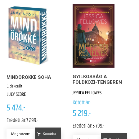
GYILKOSSÁG A
MINDÖRÖKKÉ SOHA
FÖLDKÖZI-TENGEREN
Éldekorált
JESSICA FELLOWES
LUCY SCORE
Kötött ár:
5 474.-
5 219.-
Eredeti ár:
7 299.-
Eredeti ár:
5 799.-
Megnézem
Kosárba