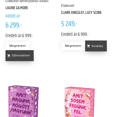
Éldekorált keménytáblás kiadás
Éldekorált
LAURIE GILMORE
CLAIRE KINGSLEY, LUCY SCORE
Kötött ár:
5 249.-
6 299.-
Eredeti ár:
6 999.-
Eredeti ár:
6 999.-
Megnézem
Megnézem
Kosárba
Előrendelem