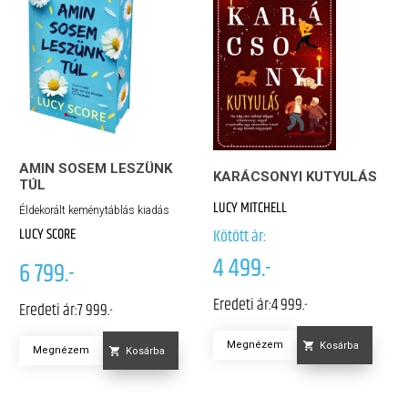
AMIN SOSEM LESZÜNK
KARÁCSONYI KUTYULÁS
TÚL
LUCY MITCHELL
Éldekorált keménytáblás kiadás
LUCY SCORE
Kötött ár:
4 499.-
6 799.-
Eredeti ár:
4 999.-
Eredeti ár:
7 999.-
Megnézem
Kosárba
Megnézem
Kosárba