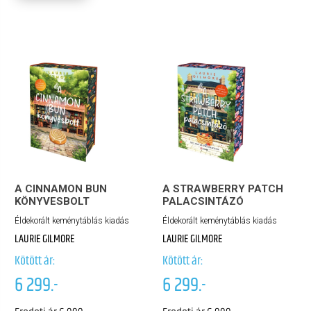
A CINNAMON BUN
A STRAWBERRY PATCH
KÖNYVESBOLT
PALACSINTÁZÓ
Éldekorált keménytáblás kiadás
Éldekorált keménytáblás kiadás
LAURIE GILMORE
LAURIE GILMORE
Kötött ár:
Kötött ár:
6 299.-
6 299.-