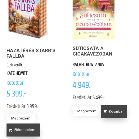
SÜTICSATA A
HAZATÉRÉS STARR'S
CICAKÁVÉZÓBAN
FALLBA
RACHEL ROWLANDS
Éldekorált
KATE HEWITT
Kötött ár:
Kötött ár:
4 949.-
5 399.-
Eredeti ár:
5 499.-
Eredeti ár:
5 999.-
Megnézem
Kosárba
Megnézem
Előrendelem