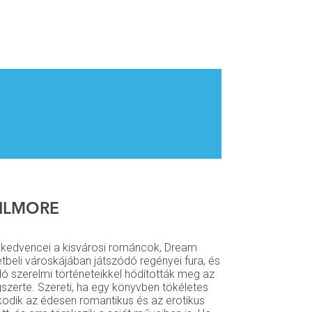
GILMORE
e kedvencei a kisvárosi románcok, Dream
tbeli városkájában játszódó regényei fura, és
 szerelmi történeteikkel hódították meg az
gszerte. Szereti, ha egy könyvben tökéletes
kodik az édesen romantikus és az erotikus