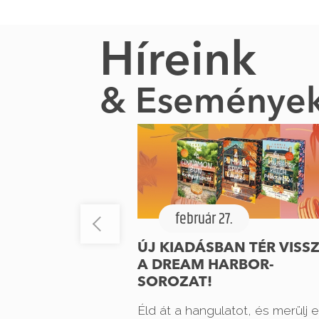
Híreink
& Eseménye
február 27.
ÚJ KIADÁSBAN TÉR VISS
A DREAM HARBOR-
SOROZAT!
Éld át a hangulatot, és merülj e