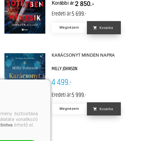
Korábbi ár:
2 850.-
5 699.-
Eredeti ár:
Megnézem
Kosárba
KARÁCSONYT MINDEN NAPRA
MILLY JOHNSON
4 499.-
5 999.-
Eredeti ár:
Megnézem
Kosárba
mény biztosítása
nálatára vonatkozó
ttintva
érhető el.