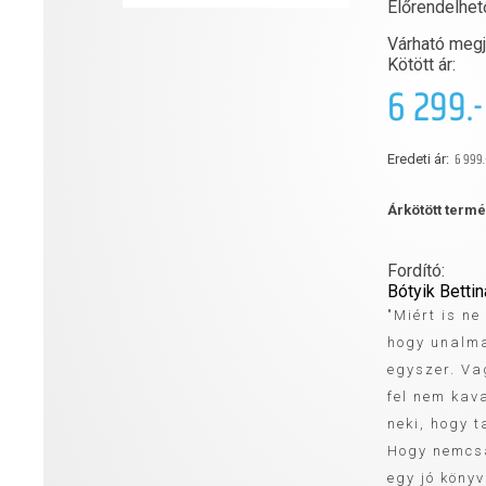
Előrendelhet
Várható megj
Kötött ár:
6 299.-
6 999.
Eredeti ár:
Árkötött term
Fordító:
Bótyik Bettin
"Miért is n
hogy unalma
egyszer. Va
fel nem kav
neki, hogy t
Hogy nemcsa
egy jó köny