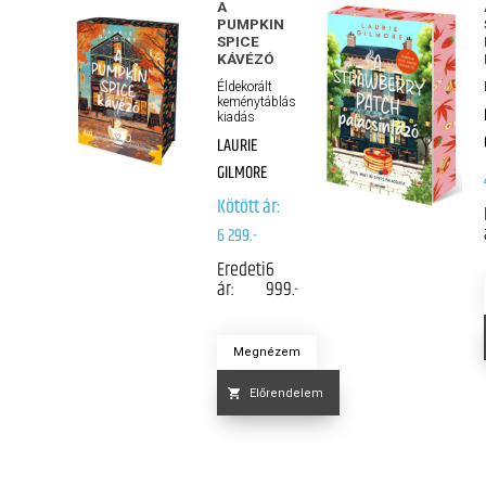
A
PUMPKIN
SPICE
KÁVÉZÓ
Éldekorált
keménytáblás
kiadás
LAURIE
GILMORE
Kötött ár:
6 299.-
Eredeti
6
ár:
999.-
Megnézem
Előrendelem