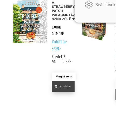
A
Beállítások
STRAWBERRY
PATCH
PALACSINTÁZÓ
SZÍNEZŐKÖNYV
LAURIE
GILMORE
Kötött ár:
3 329.-
Eredeti
3
ár:
699.-
Megnézem
Kosárba