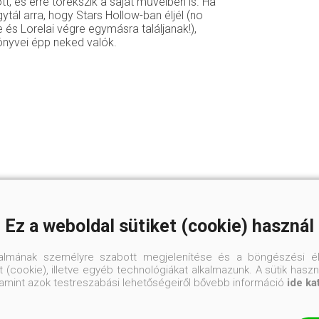
tt, és erre törekszik a saját műveiben is. Ha
ytál arra, hogy Stars Hollow-ban éljél (no
és Lorelai végre egymásra találjanak!),
önyvei épp neked valók.
Ez a weboldal sütiket (cookie) használ
talmának személyre szabott megjelenítése és a böngészési él
 (cookie), illetve egyéb technológiákat alkalmazunk. A sütik hasz
valamint azok testreszabási lehetőségeiről bővebb információ
ide ka