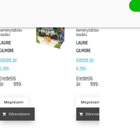
A
A
CINNAMON
STRAWBERRY
BUN
PATCH
KÖNYVESBOLT
PALACSINTÁZÓ
Éldekorált
Éldekorált
keménytáblás
keménytáblás
kiadás
kiadás
LAURIE
LAURIE
GILMORE
GILMORE
Kötött ár:
Kötött ár:
6 299.-
6 299.-
Eredeti
6
Eredeti
6
ár:
999.-
ár:
999.-
Megnézem
Megnézem
Előrendelem
Előrendelem