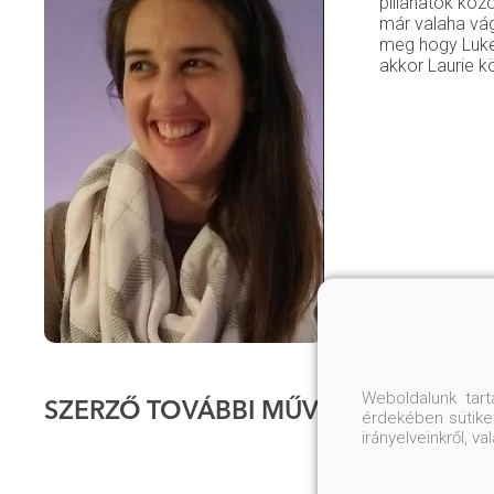
pillanatok közö
már valaha vág
meg hogy Luke 
akkor Laurie k
Weboldalunk tar
SZERZŐ TOVÁBBI MŰVEI
érdekében sütiket
irányelveinkről, 