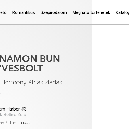
hető
Romantikus
Szépirodalom
Megható történetek
Kataló
NNAMON BUN
VESBOLT
lt keménytáblás kiadás
e
am Harbor #3
k Bettina Zora
ny
/
Romantikus