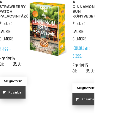
A
A
STRAWBERRY
CINNAMON
PATCH
BUN
PALACSINTÁZÓ
KÖNYVESBOLT
Éldekorált
Éldekorált
LAURIE
LAURIE
GILMORE
GILMORE
Kötött ár:
4 499.-
5 399.-
Eredeti
5
ár:
999.-
Eredeti
5
ár:
999.-
Megnézem
Megnézem
Kosárba
Kosárba