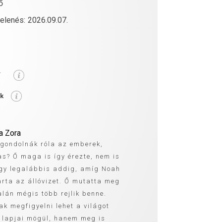
ő
elenés:
2026.09.07.
-
ék
a Zora
e gondolnák róla az emberek,
s? Ő maga is így érezte, nem is
gy legalábbis addig, amíg Noah
arta az állóvizet. Ő mutatta meg
alán mégis több rejlik benne.
k megfigyelni lehet a világot
v lapjai mögül, hanem meg is