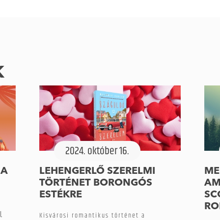
k
2024. október 16.
ZA
LEHENGERLŐ SZERELMI
ME
TÖRTÉNET BORONGÓS
AM
ESTÉKRE
SC
RO
l
Kisvárosi romantikus történet a