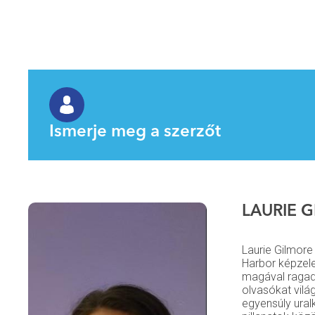
Ismerje meg a szerzőt
LAURIE 
Laurie Gilmor
Harbor képzele
magával ragadó
olvasókat vilá
egyensúly ural