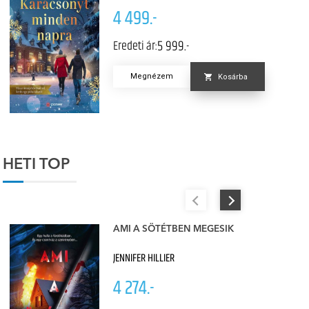
4 499.-
5 999.-
Eredeti ár:
Megnézem
Kosárba
HETI TOP
AMI A SÖTÉTBEN MEGESIK
JENNIFER HILLIER
4 274.-