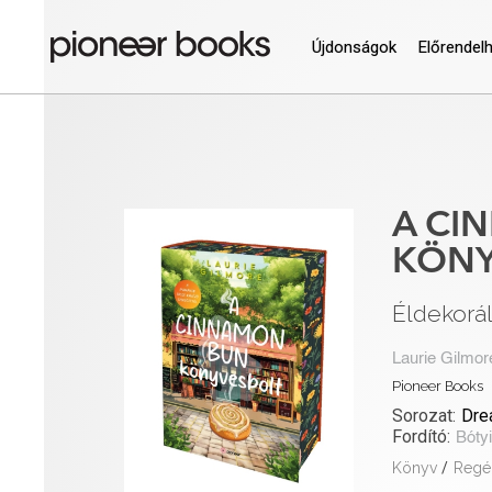
Újdonságok
Előrendel
A CI
KÖNY
Éldekorá
Laurie Gilmor
Pioneer Books
Sorozat:
Dre
Fordító:
Bótyi
Könyv
/
Regé