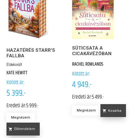
SÜTICSATA A
HAZATÉRÉS STARR'S
CICAKÁVÉZÓBAN
FALLBA
RACHEL ROWLANDS
Éldekorált
KATE HEWITT
Kötött ár:
Kötött ár:
4 949.-
5 399.-
Eredeti ár:
5 499.-
Eredeti ár:
5 999.-
Megnézem
Kosárba
Megnézem
Előrendelem