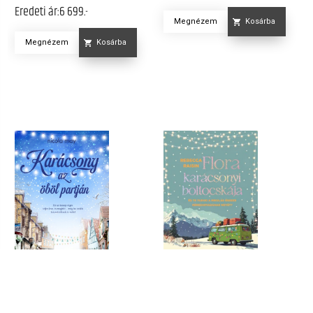
Eredeti ár:
6 699.-
Megnézem
Kosárba
Megnézem
Kosárba
KARÁCSONY AZ ÖBÖL
FLORA KARÁCSONYI
PARTJÁN
BOLTOCSKÁJA