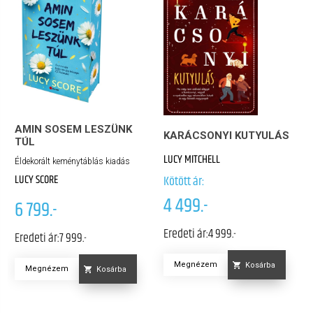
AMIN SOSEM LESZÜNK
KARÁCSONYI KUTYULÁS
TÚL
LUCY MITCHELL
Éldekorált keménytáblás kiadás
LUCY SCORE
Kötött ár:
4 499.-
6 799.-
Eredeti ár:
4 999.-
Eredeti ár:
7 999.-
Megnézem
Kosárba
Megnézem
Kosárba