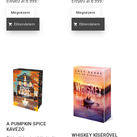
Eredeti ár:
6 999.-
Eredeti ár:
6 999.-
Megnézem
Megnézem
Előrendelem
Előrendelem
A PUMPKIN SPICE
KÁVÉZÓ
WHISKEY KÍSÉRŐVEL