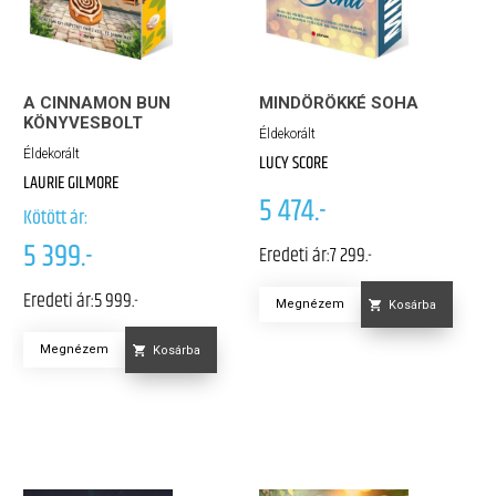
A CINNAMON BUN
MINDÖRÖKKÉ SOHA
KÖNYVESBOLT
Éldekorált
Éldekorált
LUCY SCORE
LAURIE GILMORE
5 474.-
Kötött ár:
5 399.-
Eredeti ár:
7 299.-
Eredeti ár:
5 999.-
Megnézem
Kosárba
Megnézem
Kosárba