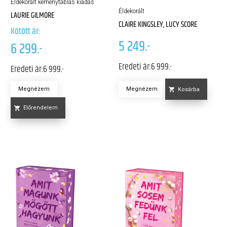
Éldekorált keménytáblás kiadás
Éldekorált
LAURIE GILMORE
CLAIRE KINGSLEY, LUCY SCORE
Kötött ár:
5 249.-
6 299.-
Eredeti ár:
6 999.-
Eredeti ár:
6 999.-
Megnézem
Megnézem
Kosárba
Előrendelem