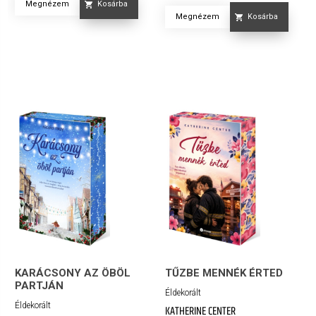
Megnézem
Kosárba
Megnézem
Kosárba
KARÁCSONY AZ ÖBÖL
TŰZBE MENNÉK ÉRTED
PARTJÁN
Éldekorált
Éldekorált
KATHERINE CENTER