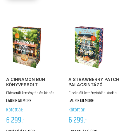
A CINNAMON BUN
A STRAWBERRY PATCH
KÖNYVESBOLT
PALACSINTÁZÓ
Éldekorált keménytáblás kiadás
Éldekorált keménytáblás kiadás
LAURIE GILMORE
LAURIE GILMORE
Kötött ár:
Kötött ár:
6 299.-
6 299.-