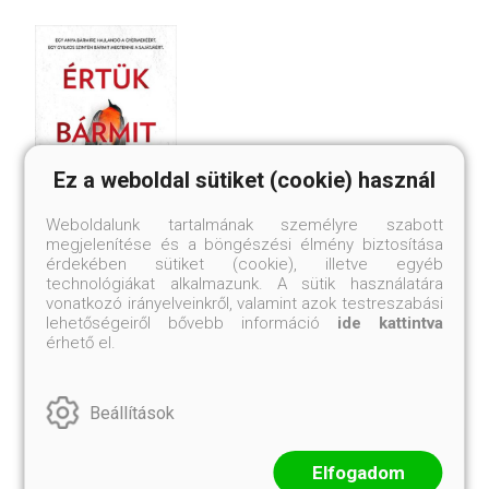
Ez a weboldal sütiket (cookie) használ
Weboldalunk tartalmának személyre szabott
megjelenítése és a böngészési élmény biztosítása
érdekében sütiket (cookie), illetve egyéb
ÉRTÜK BÁRMIT
B
technológiákat alkalmazunk. A sütik használatára
Jack Jordan
vonatkozó irányelveinkről, valamint azok testreszabási
L
lehetőségeiről bővebb információ
ide kattintva
3 224.-
4
érhető el.
Korábbi ár:
2 150.-
Er
Beállítások
Eredeti ár:
4 299.-
Elfogadom
Megnézem
Kosárba