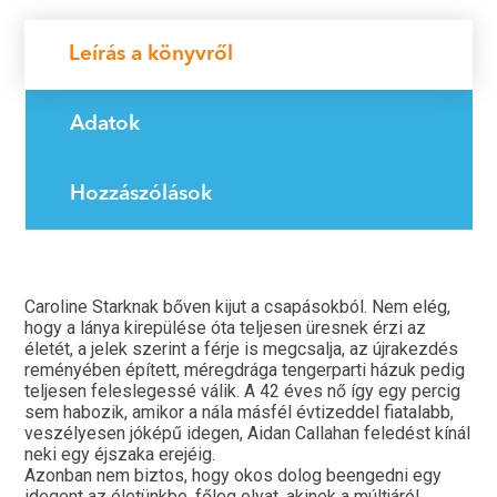
Leírás a könyvről
Adatok
Hozzászólások
Caroline Starknak bőven kijut a csapásokból. Nem elég,
hogy a lánya kirepülése óta teljesen üresnek érzi az
életét, a jelek szerint a férje is megcsalja, az újrakezdés
reményében épített, méregdrága tengerparti házuk pedig
teljesen feleslegessé válik. A 42 éves nő így egy percig
sem habozik, amikor a nála másfél évtizeddel fiatalabb,
veszélyesen jóképű idegen, Aidan Callahan feledést kínál
neki egy éjszaka erejéig.
Azonban nem biztos, hogy okos dolog beengedni egy
idegent az életünkbe, főleg olyat, akinek a múltjáról