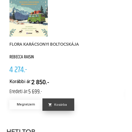
FLORA KARÁCSONYI BOLTOCSKÁJA
K
REBECCA RAISIN
M
4 274.-
4
Er
Korábbi ár:
2 850.-
5 699.-
Eredeti ár:
Megnézem
Kosárba