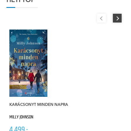
HETI TOP
KARÁCSONYT MINDEN NAPRA
W
MILLY JOHNSON
CL
4 499.-
4