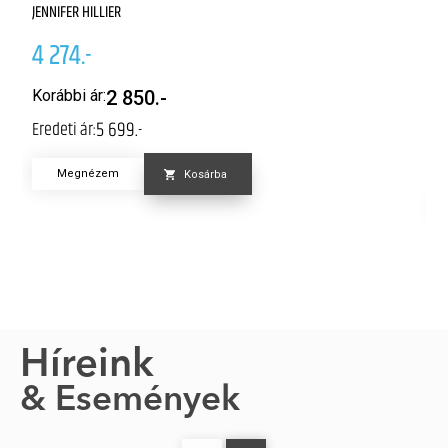
S
JENNIFER HILLIER
CA
4 274.-
4
Korábbi ár:
2 850.-
5 699.-
Eredeti ár:
K
Er
Megnézem
Kosárba
Híreink
& Események