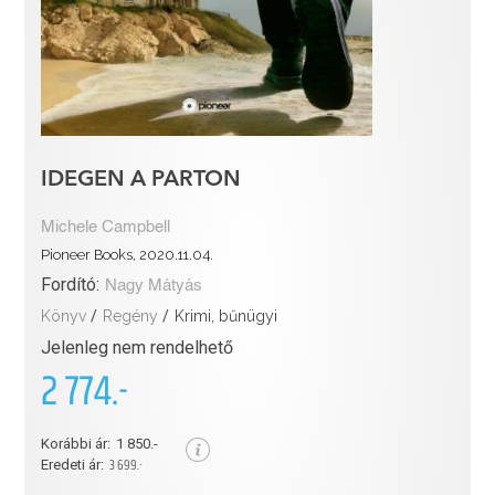
IDEGEN A PARTON
Michele Campbell
Pioneer Books, 2020.11.04.
Fordító:
Nagy Mátyás
Könyv
/
Regény
/
Krimi, bűnügyi
Jelenleg nem rendelhető
2 774.-
Korábbi ár:
1 850.-
3 699.-
Eredeti ár: