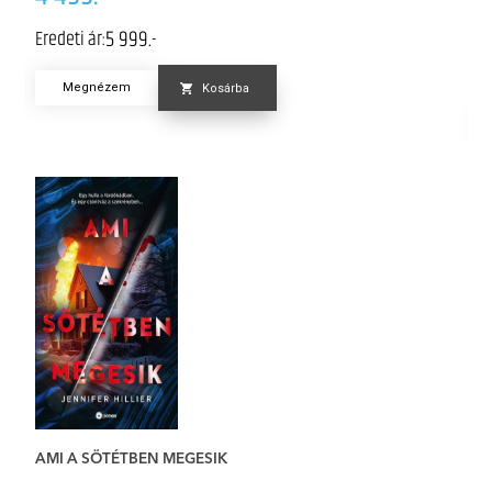
5 999.-
Eredeti ár:
K
Er
Megnézem
Kosárba
AMI A SÖTÉTBEN MEGESIK