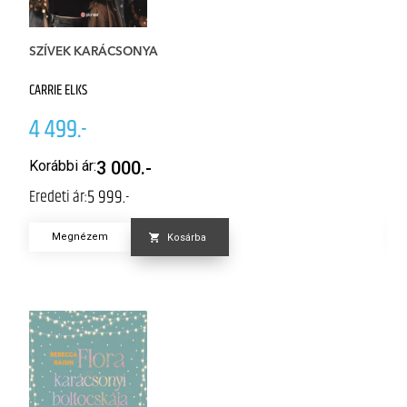
SZÍVEK KARÁCSONYA
A
CARRIE ELKS
JE
4 499.-
4
Korábbi ár:
3 000.-
K
5 999.-
Eredeti ár:
Er
Megnézem
Kosárba