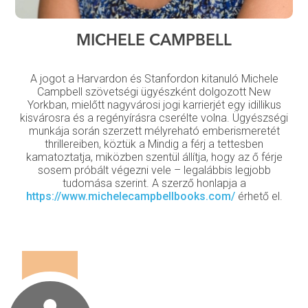
MICHELE CAMPBELL
A jogot a Harvardon és Stanfordon kitanuló Michele
Campbell szövetségi ügyészként dolgozott New
Yorkban, mielőtt nagyvárosi jogi karrierjét egy idillikus
kisvárosra és a regényírásra cserélte volna. Ügyészségi
munkája során szerzett mélyreható emberismeretét
thrillereiben, köztük a Mindig a férj a tettesben
kamatoztatja, miközben szentül állítja, hogy az ő férje
sosem próbált végezni vele – legalábbis legjobb
tudomása szerint. A szerző honlapja a
https://www.michelecampbellbooks.com/
érhető el.