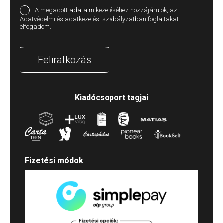
A megadott adataim kezeléséhez hozzájárulok, az
Adatvédelmi és adatkezelési szabályzatban foglaltakat
elfogadom.
Feliratkozás
Kiadócsoport tagjai
Fizetési módok