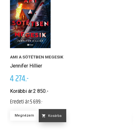
AMI A SÖTÉTBEN MEGESIK
M
Jennifer Hillier
J
4 274.-
4
Korábbi ár:
2 850.-
K
Eredeti ár:
5 699.-
Er
Megnézem
Kosárba