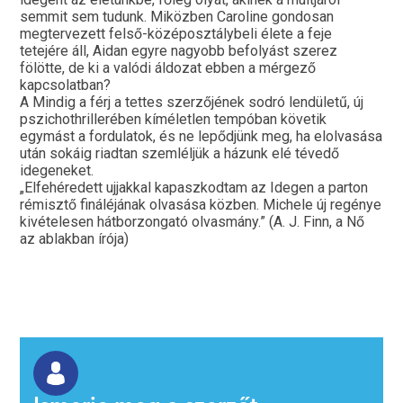
semmit sem tudunk. Miközben Caroline gondosan
megtervezett felső-középosztálybeli élete a feje
tetejére áll, Aidan egyre nagyobb befolyást szerez
fölötte, de ki a valódi áldozat ebben a mérgező
kapcsolatban?
A Mindig a férj a tettes szerzőjének sodró lendületű, új
pszichothrillerében kíméletlen tempóban követik
egymást a fordulatok, és ne lepődjünk meg, ha elolvasása
után sokáig riadtan szemléljük a házunk elé tévedő
idegeneket.
„Elfehéredett ujjakkal kapaszkodtam az Idegen a parton
rémisztő fináléjának olvasása közben. Michele új regénye
kivételesen hátborzongató olvasmány.” (A. J. Finn, a Nő
az ablakban írója)