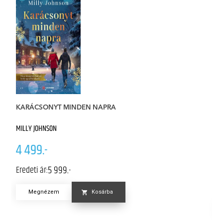
KARÁCSONYT MINDEN NAPRA
W
MILLY JOHNSON
CL
4 499.-
4
5 999.-
Eredeti ár:
K
Er
Megnézem
Kosárba