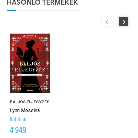
HASONLÓ TERMÉKEK
BALJÓS ELJEGYZÉS
M
Lynn Messina
Ú
J
Kötött ár:
4 949.-
3