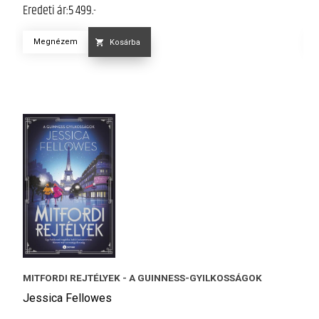
Eredeti ár:
5 499.-
Er
Megnézem
Kosárba
S
MITFORDI REJTÉLYEK - A GUINNESS-GYILKOSSÁGOK
J
Jessica Fellowes