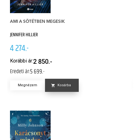
AMI A SÖTÉTBEN MEGESIK
F
JENNIFER HILLIER
RE
4 274.-
4
Korábbi ár:
2 850.-
K
5 699.-
Eredeti ár:
Er
Megnézem
Kosárba