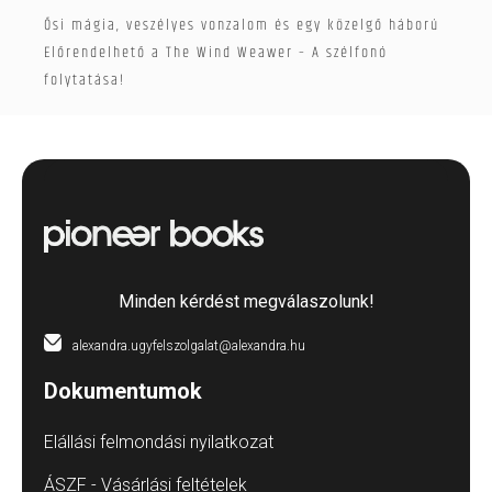
Ősi mágia, veszélyes vonzalom és egy közelgő háború
Előrendelhető a The Wind Weawer – A szélfonó
folytatása!
Minden kérdést megválaszolunk!
alexandra.ugyfelszolgalat@alexandra.hu
Dokumentumok
Elállási felmondási nyilatkozat
ÁSZF - Vásárlási feltételek