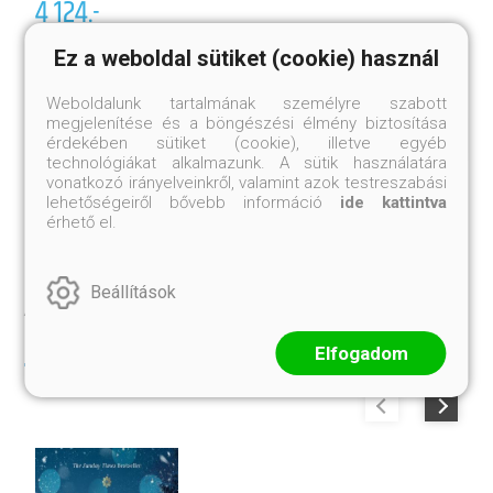
3
4 124.-
K
Ez a weboldal sütiket (cookie) használ
Korábbi ár:
2 750.-
Er
Eredeti ár:
5 499.-
Weboldalunk tartalmának személyre szabott
megjelenítése és a böngészési élmény biztosítása
érdekében sütiket (cookie), illetve egyéb
Megnézem
Kosárba
technológiákat alkalmazunk. A sütik használatára
vonatkozó irányelveinkről, valamint azok testreszabási
lehetőségeiről bővebb információ
ide kattintva
érhető el.
Beállítások
AKIK EZT VÁSÁROLTÁK, VETTÉK
MÉG
Elfogadom