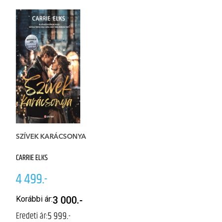
SZÍVEK KARÁCSONYA
F
CARRIE ELKS
RE
4 499.-
4
Korábbi ár:
3 000.-
5 999.-
Eredeti ár:
K