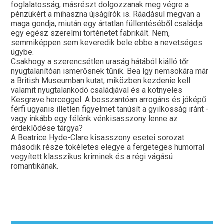
foglalatosság, másrészt dolgozzanak meg végre a
pénzükért a mihaszna újságírók is. Ráadásul megvan a
maga gondja, miután egy ártatlan füllentéséből családja
egy egész szerelmi történetet fabrikált. Nem,
semmiképpen sem keveredik bele ebbe a nevetséges
ügybe.
Csakhogy a szerencsétlen uraság hátából kiálló tőr
nyugtalanítóan ismerősnek tűnik. Bea így nemsokára már
a British Museumban kutat, miközben kezdenie kell
valamit nyugtalankodó családjával és a kotnyeles
Kesgrave herceggel. A bosszantóan arrogáns és jóképű
férfi ugyanis illetlen figyelmet tanúsít a gyilkosság iránt -
vagy inkább egy félénk vénkisasszony lenne az
érdeklődése tárgya?
A Beatrice Hyde-Clare kisasszony esetei sorozat
második része tökéletes elegye a fergeteges humorral
vegyített klasszikus kriminek és a régi vágású
romantikának.