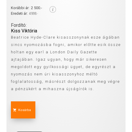
Korábbi ár:
2 500.-
4 999.-
Eredeti ár:
Fordító:
Kiss Viktória
Beatrice Hyde-Clare kisasszonynak esze ágában
sincs nyomozásba fogni, amikor előtte esik össze
holtan egy earl a London Daily Gazette
ajtajában. Igaz ugyan, hogy már sikeresen
megoldott egy gyilkossági ügyet, de egyrészt a
nyomozás nem úri kisasszonyhoz méltó
foglalatosság, másrészt dolgozzanak meg végre
a pénzükért a mihaszna újságírók is.
Kosárba