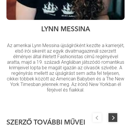
LYNN MESSINA
Az amerikai Lynn Messina újságíróként kezdte a karrierjét,
első írói sikerét az egyik divatmagazinnál szerzett
élményei által ihletett Fashionistas című regényével
aratta, majd a 19. századi Angliában játszódó romantikus
krimijeivel lopta be magát igazán az olvasók szívébe. A
regényírás mellett az újságírást sem adta fel teljesen,
cikkei többek között az American Babyben és a The New
York Timesban jelennek meg. Az írónő New Yorkban él
férjével és fiaikkal.
SZERZŐ TOVÁBBI MŰVEI