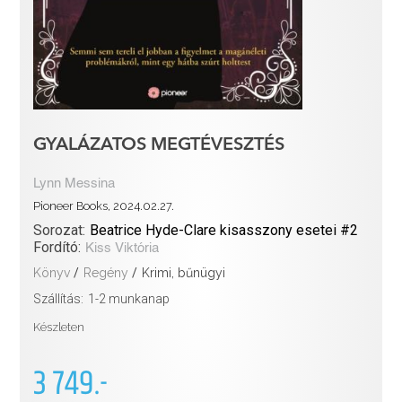
GYALÁZATOS MEGTÉVESZTÉS
Lynn Messina
Pioneer Books, 2024.02.27.
Sorozat:
Beatrice Hyde-Clare kisasszony esetei #2
Fordító:
Kiss Viktória
Könyv
/
Regény
/
Krimi, bűnügyi
Szállítás:
1-2 munkanap
Készleten
3 749.-