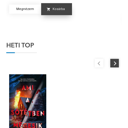
Er
Megnézem
Kosárba
HETI TOP