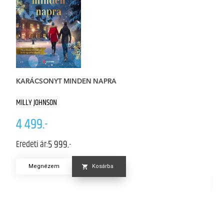
KARÁCSONYT MINDEN NAPRA
W
MILLY JOHNSON
CL
4 499.-
4
5 999.-
Eredeti ár:
K
Er
Megnézem
Kosárba