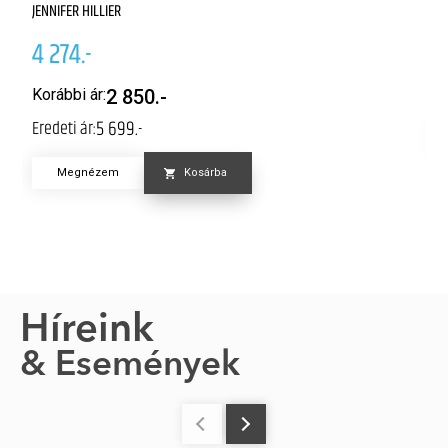
JENNIFER HILLIER
4
4 274.-
K
Er
Korábbi ár:
2 850.-
5 699.-
Eredeti ár:
Megnézem
Kosárba
Híreink
& Események