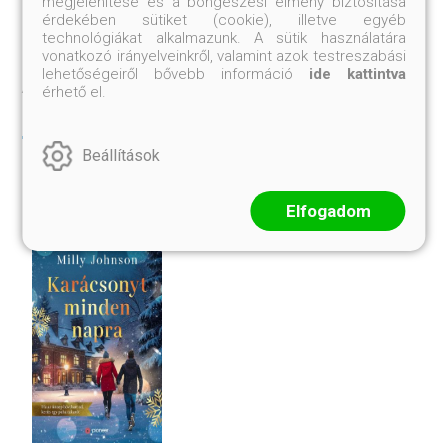
megjelenítése és a böngészési élmény biztosítása
érdekében sütiket (cookie), illetve egyéb
technológiákat alkalmazunk. A sütik használatára
vonatkozó irányelveinkről, valamint azok testreszabási
lehetőségeiről bővebb információ
ide kattintva
AKIK EZT VÁSÁROLTÁK, VETTÉK
érhető el.
MÉG
Beállítások
Elfogadom