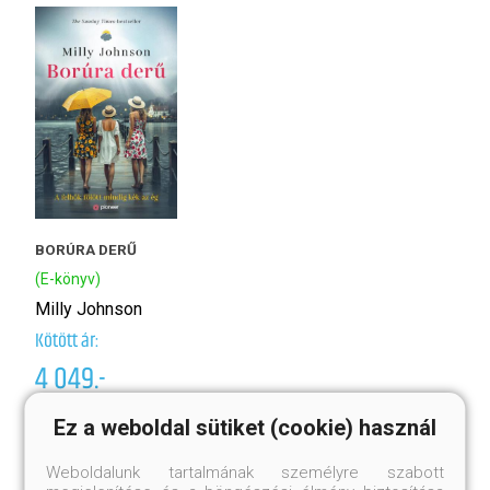
BORÚRA DERŰ
N
(E-könyv)
(
Milly Johnson
L
Kötött ár:
3
4 049.-
Er
Eredeti ár:
4 499.-
Ez a weboldal sütiket (cookie) használ
Megnézem
Weboldalunk tartalmának személyre szabott