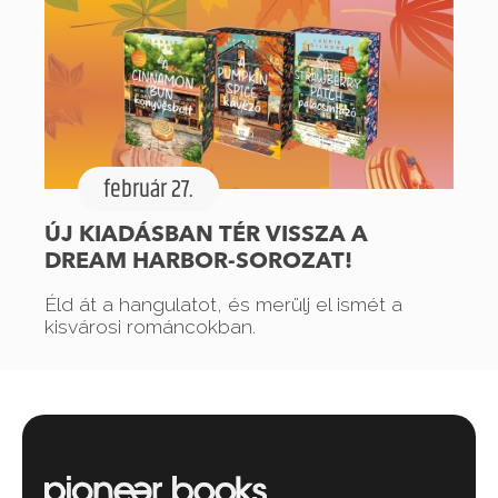
február 27.
ÚJ KIADÁSBAN TÉR VISSZA A
DREAM HARBOR-SOROZAT!
Éld át a hangulatot, és merülj el ismét a
kisvárosi románcokban.