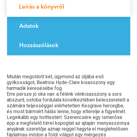
Leírás a könyvről
Adatok
Hozzászólások
Miután megoldott két, úgymond az útjába eső
gyilkosságot, Beatrice Hyde-Clare kisasszony egy
harmadik keresésébe fog.
Erre persze jó oka van: a félénk vénkisasszony a sors
abszurd, ostoba fordulata következtében beleszeretett a
számára teljességgel elérhetetlen Kesgrave hercegbe,
és most bármiért hálás lenne, hogy elterelje a figyelmét.
Leginkább egy holttestért. Szerencsére egy ismerőse
épp a megfelelő hírrel kopogtat az ajtaján: menyasszonya
anyjának szeretője aznap reggel hagyta el meglehetősen
fájdalmas módon a földi világot egy mérgezés