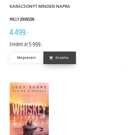
KARÁCSONYT MINDEN NAPRA
F
MILLY JOHNSON
RE
4 499.-
4
5 999.-
Eredeti ár:
K
Er
Megnézem
Kosárba