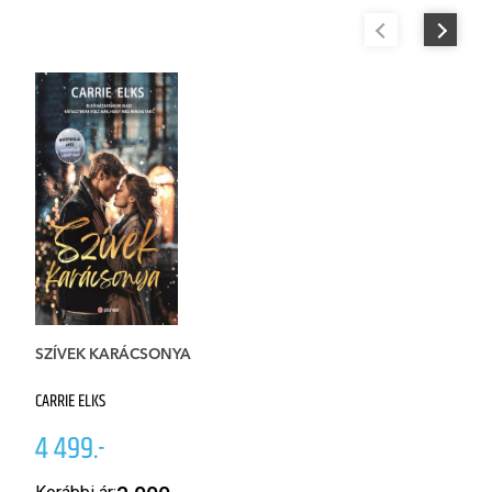
SZÍVEK KARÁCSONYA
K
CARRIE ELKS
M
4 499.-
4
Er