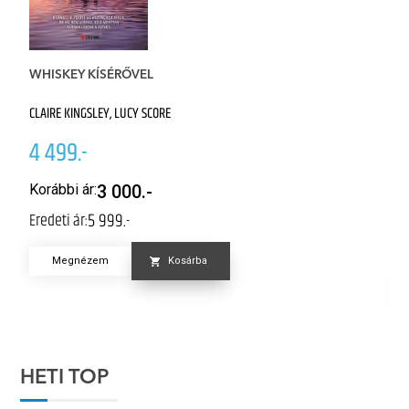
WHISKEY KÍSÉRŐVEL
A
CLAIRE KINGSLEY, LUCY SCORE
JE
4 499.-
4
Korábbi ár:
3 000.-
5 999.-
Eredeti ár:
K
Er
Megnézem
Kosárba
HETI TOP