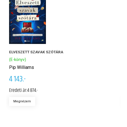
ELVESZETT SZAVAK SZÓTÁRA
M
(E-könyv)
(
Pip Williams
K
4 143.-
2
Eredeti ár:
4 874.-
Er
Megnézem