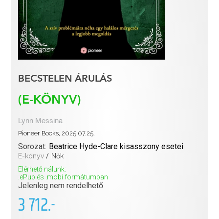
BECSTELEN ÁRULÁS
(E-KÖNYV)
Lynn Messina
Pioneer Books, 2025.07.25.
Sorozat:
Beatrice Hyde-Clare kisasszony esetei
E-könyv
/
Nők
Elérhető nálunk:
.ePub és .mobi formátumban
Jelenleg nem rendelhető
3 712.-