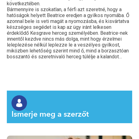
következtében.
Bármennyire is szokatlan, a férfi azt szeretné, hogy a
hatóságok helyett Beatrice eredjen a gyilkos nyomába. Ő
azonnal bele is veti magát a nyomozásba, és kisvártatva
készséges segédet is kap az ügy iránt lelkesen
érdeklődő Kesgrave herceg személyében. Beatrice-nek
innentől kezdve nincs más dolga, mint hogy érzelmei
leleplezése nélkül leplezze le a veszélyes gyilkost,
miközben lehetőség szerint mind ő, mind a borzasztóan
bosszantó és szeretnivaló herceg túlélje a kalandot…
Ismerje meg a szerzőt