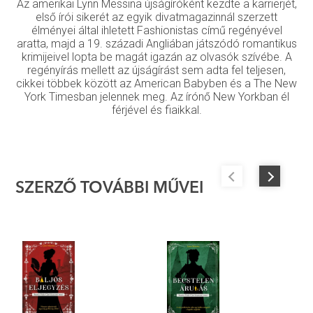
Az amerikai Lynn Messina újságíróként kezdte a karrierjét,
első írói sikerét az egyik divatmagazinnál szerzett
élményei által ihletett Fashionistas című regényével
aratta, majd a 19. századi Angliában játszódó romantikus
krimijeivel lopta be magát igazán az olvasók szívébe. A
regényírás mellett az újságírást sem adta fel teljesen,
cikkei többek között az American Babyben és a The New
York Timesban jelennek meg. Az írónő New Yorkban él
férjével és fiaikkal.
SZERZŐ TOVÁBBI MŰVEI