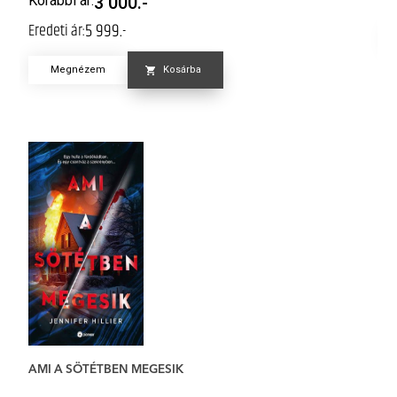
Korábbi ár:
3 000.-
5 999.-
Eredeti ár:
Megnézem
Kosárba
F
AMI A SÖTÉTBEN MEGESIK
RE