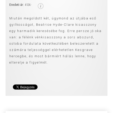
4 124.-
Eredeti ár:
Miután megoldott két, úgymond az útjába eső
gyilkosságot, Beatrice Hyde-Clare kisasszony
egy harmadik keresésébe fog. Erre persze jó oka
van: a félénk vénkisasszony a sors abszurd,
ostoba fordulata következtében beleszeretett a
számára teljességgel elérhetetlen Kesgrave
hercegbe, és most bármiért hálás lenne, hogy
elterelje a figyelmét.