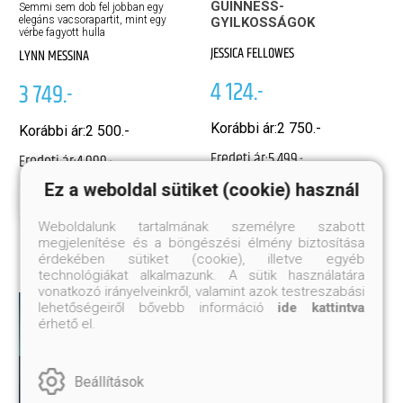
GUINNESS-
Semmi sem dob fel jobban egy
elegáns vacsorapartit, mint egy
GYILKOSSÁGOK
vérbe fagyott hulla
JESSICA FELLOWES
LYNN MESSINA
4 124.-
3 749.-
Korábbi ár:
2 750.-
Korábbi ár:
2 500.-
Eredeti ár:
5 499.-
Eredeti ár:
4 999.-
Ez a weboldal sütiket (cookie) használ
Megnézem
Kosárba
Megnézem
Kosárba
Weboldalunk tartalmának személyre szabott
megjelenítése és a böngészési élmény biztosítása
érdekében sütiket (cookie), illetve egyéb
technológiákat alkalmazunk. A sütik használatára
vonatkozó irányelveinkről, valamint azok testreszabási
lehetőségeiről bővebb információ
ide kattintva
érhető el.
Beállítások