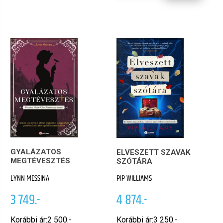
GYALÁZATOS
ELVESZETT SZAVAK
MEGTÉVESZTÉS
SZÓTÁRA
LYNN MESSINA
PIP WILLIAMS
3 749.-
4 874.-
Korábbi ár:
2 500.-
Korábbi ár:
3 250.-