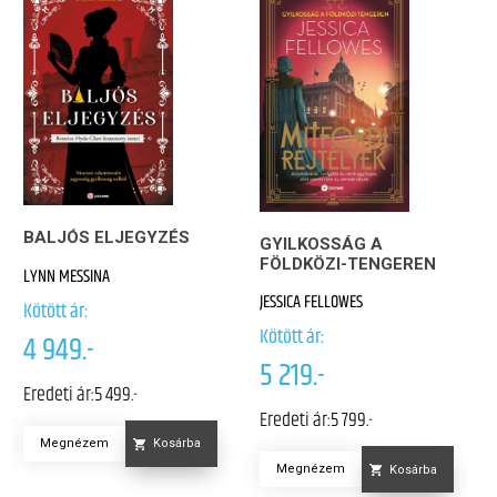
BALJÓS ELJEGYZÉS
GYILKOSSÁG A
FÖLDKÖZI-TENGEREN
LYNN MESSINA
JESSICA FELLOWES
Kötött ár:
Kötött ár:
4 949.-
5 219.-
Eredeti ár:
5 499.-
Eredeti ár:
5 799.-
Megnézem
Kosárba
Megnézem
Kosárba