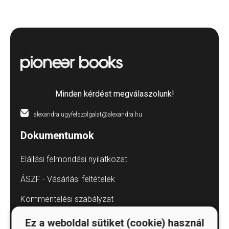
Minden kérdést megválaszolunk!
alexandra.ugyfelszolgalat@alexandra.hu
Dokumentumok
Elállási felmondási nyilatkozat
ÁSZF - Vásárlási feltételek
Kommentelési szabályzat
Adatvédelmi tájékoztatók
Ez a weboldal sütiket (cookie) használ