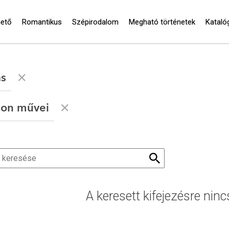
hető
Romantikus
Szépirodalom
Megható történetek
Kataló
ás
son művei
A keresett kifejezésre ninc