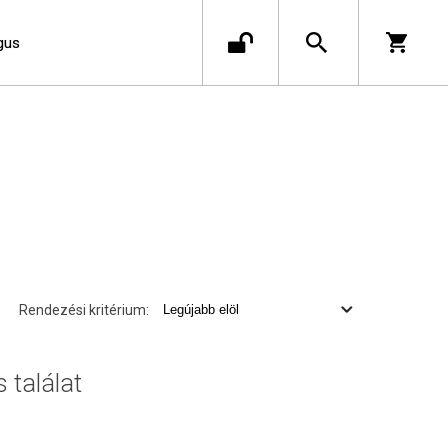
gus
Rendezési kritérium:
s találat