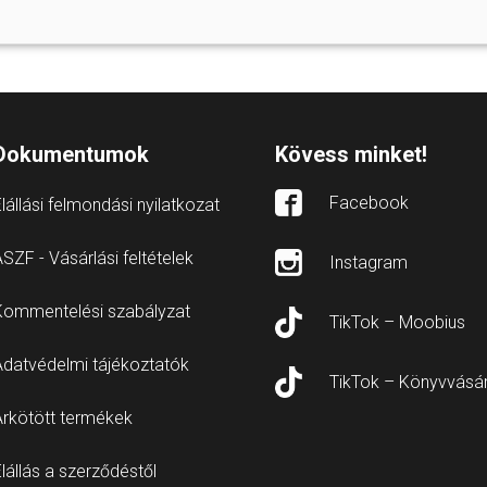
Dokumentumok
Kövess minket!
Facebook
lállási felmondási nyilatkozat
SZF - Vásárlási feltételek
Instagram
Kommentelési szabályzat
TikTok – Moobius
Adatvédelmi tájékoztatók
TikTok – Könyvvásá
Árkötött termékek
lállás a szerződéstől