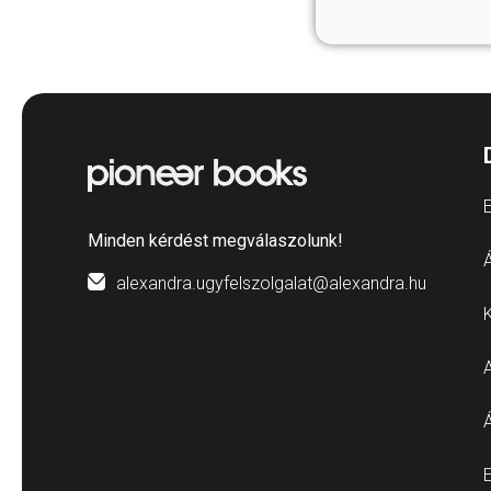
E
Minden kérdést megválaszolunk!
Á
alexandra.ugyfelszolgalat@alexandra.hu
E