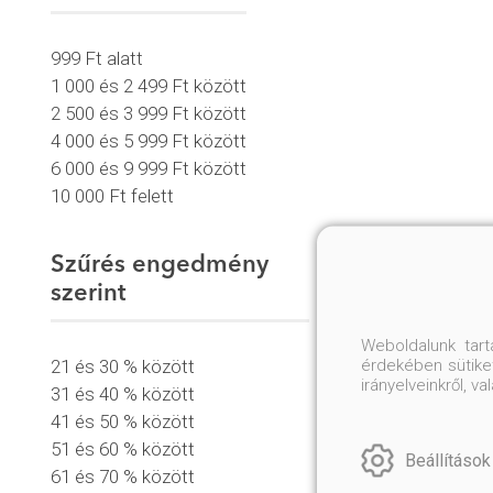
999 Ft alatt
1 000 és 2 499 Ft között
2 500 és 3 999 Ft között
4 000 és 5 999 Ft között
6 000 és 9 999 Ft között
10 000 Ft felett
Szűrés engedmény
szerint
Weboldalunk tar
érdekében sütiket
21 és 30 % között
irányelveinkről, 
31 és 40 % között
41 és 50 % között
51 és 60 % között
Beállítások
61 és 70 % között