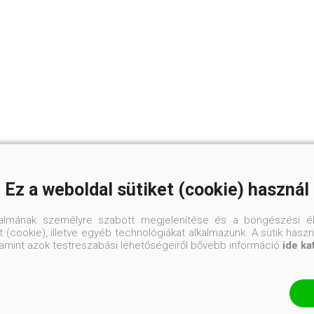
Ez a weboldal sütiket (cookie) használ
talmának személyre szabott megjelenítése és a böngészési él
 (cookie), illetve egyéb technológiákat alkalmazunk. A sütik hasz
valamint azok testreszabási lehetőségeiről bővebb információ
ide ka