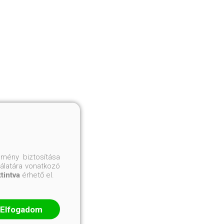
mény biztosítása
nálatára vonatkozó
ttintva
érhető el.
Elfogadom