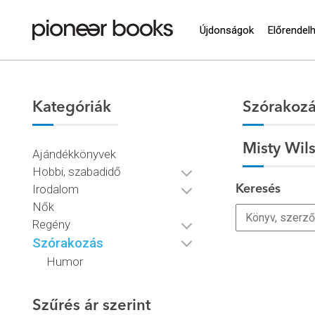
Újdonságok
Előrendel
Kategóriák
Szórakoz
Misty Wil
Ajándékkönyvek
Hobbi, szabadidő
Irodalom
Keresés
Nők
Regény
Szórakozás
Humor
Szűrés ár szerint