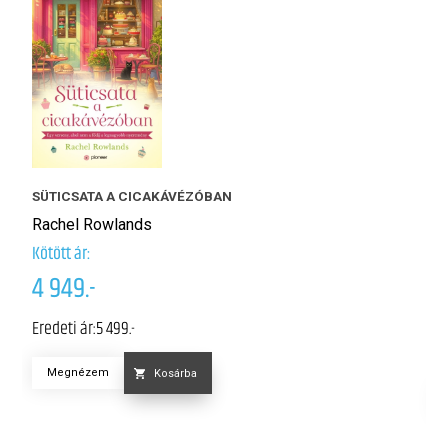
SÜTICSATA A CICAKÁVÉZÓBAN
H
Rachel Rowlands
Él
Kötött ár:
K
Kö
4 949.-
5
Eredeti ár:
5 499.-
Er
Megnézem
Kosárba