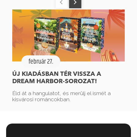
február 27.
ÚJ KIADÁSBAN TÉR VISSZA A
DREAM HARBOR-SOROZAT!
Éld át a hangulatot, és merülj el ismét a
kisvárosi románcokban.