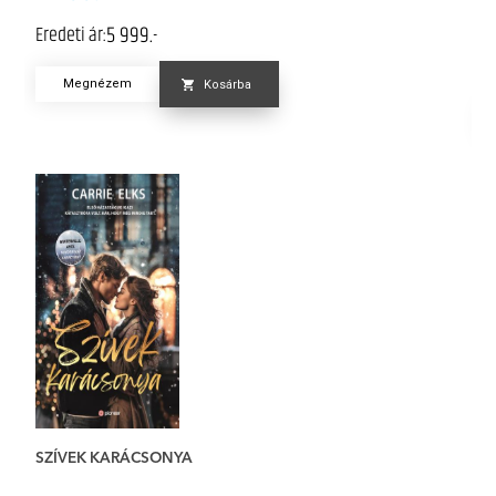
5 999.-
Eredeti ár:
K
Er
Megnézem
Kosárba
SZÍVEK KARÁCSONYA