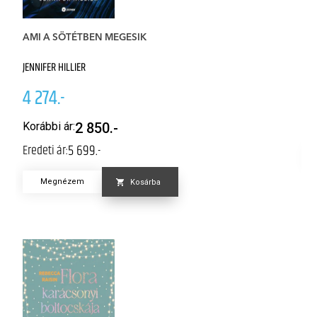
AMI A SÖTÉTBEN MEGESIK
K
JENNIFER HILLIER
M
4 274.-
4
Er
Korábbi ár:
2 850.-
5 699.-
Eredeti ár:
Megnézem
Kosárba