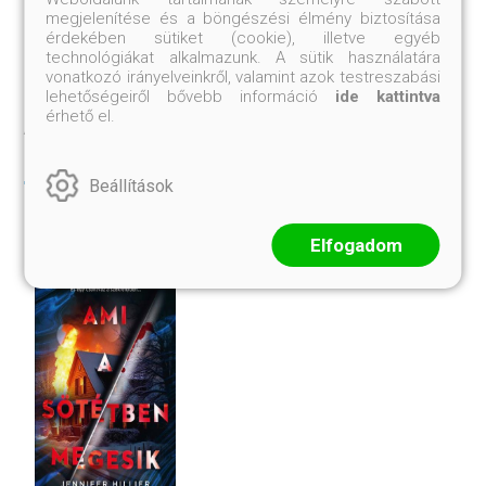
megjelenítése és a böngészési élmény biztosítása
érdekében sütiket (cookie), illetve egyéb
technológiákat alkalmazunk. A sütik használatára
vonatkozó irányelveinkről, valamint azok testreszabási
lehetőségeiről bővebb információ
ide kattintva
érhető el.
AKIK EZT VÁSÁROLTÁK, VETTÉK
MÉG
Beállítások
Elfogadom