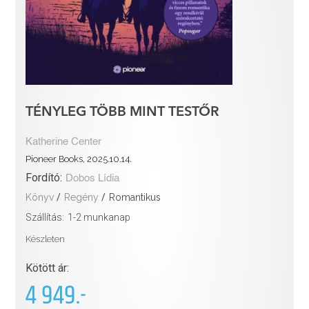
TÉNYLEG TÖBB MINT TESTŐR
Katherine Center
Pioneer Books, 2025.10.14.
Fordító:
Dobos Lídia
Könyv
/
Regény
/
Romantikus
Szállítás:
1-2 munkanap
Készleten
Kötött ár:
4 949.-