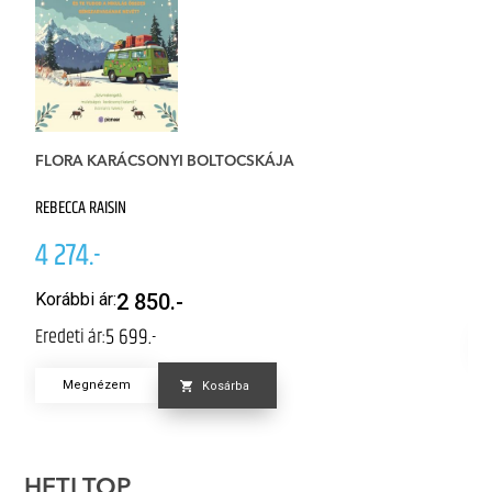
W
FLORA KARÁCSONYI BOLTOCSKÁJA
CL
REBECCA RAISIN
4
4 274.-
K
Er
Korábbi ár:
2 850.-
5 699.-
Eredeti ár:
Megnézem
Kosárba
HETI TOP