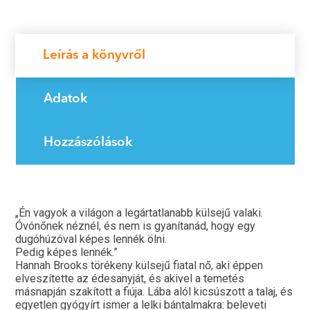
Leírás a könyvről
Adatok
Hozzászólások
„Én vagyok a világon a legártatlanabb külsejű valaki.
Óvónőnek néznél, és nem is gyanítanád, hogy egy
dugóhúzóval képes lennék ölni.
Pedig képes lennék.”
Hannah Brooks törékeny külsejű fiatal nő, aki éppen
elveszítette az édesanyját, és akivel a temetés
másnapján szakított a fiúja. Lába alól kicsúszott a talaj, és
egyetlen gyógyírt ismer a lelki bántalmakra: beleveti