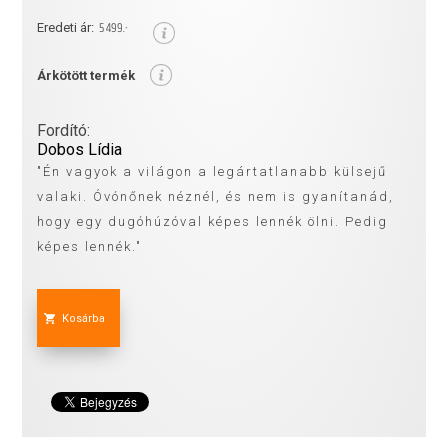
5 499.-
Eredeti ár:
Árkötött termék
Fordító:
Dobos Lídia
"Én vagyok a világon a legártatlanabb külsejű
valaki. Óvónőnek néznél, és nem is gyanítanád,
hogy egy dugóhúzóval képes lennék ölni. Pedig
képes lennék."
Kosárba