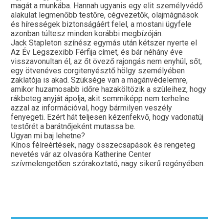
magát a munkába. Hannah ugyanis egy elit személyvédő
alakulat legmenőbb testőre, cégvezetők, olajmágnások
és hírességek biztonságáért felel, a mostani ügyfele
azonban túltesz minden korábbi megbízóján.
Jack Stapleton színész egymás után kétszer nyerte el
Az Év Legszexibb Férfija címet, és bár néhány éve
visszavonultan él, az őt övező rajongás nem enyhül, sőt,
egy ötvenéves corgitenyésztő hölgy személyében
zaklatója is akad. Szüksége van a magánvédelemre,
amikor huzamosabb időre hazaköltözik a szüleihez, hogy
rákbeteg anyját ápolja, akit semmiképp nem terhelne
azzal az információval, hogy bármilyen veszély
fenyegeti. Ezért hát teljesen kézenfekvő, hogy vadonatúj
testőrét a barátnőjeként mutassa be.
Ugyan mi baj lehetne?
Kínos félreértések, nagy összecsapások és rengeteg
nevetés vár az olvasóra Katherine Center
szívmelengetően szórakoztató, nagy sikerű regényében.