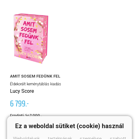
AMIT SOSEM FEDÜNK FEL
Éldekorált keménytáblás kiadás
K
Lucy Score
L
6 799.-
Kö
4
Eredeti ár:
7 999.-
Ez a weboldal sütiket (cookie) használ
Er
Megnézem
Kosárba
Weboldalunk tartalmának személyre szabott