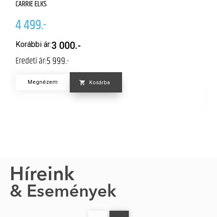
A
CARRIE ELKS
JE
4 499.-
4
Korábbi ár:
3 000.-
5 999.-
Eredeti ár:
K
Er
Megnézem
Kosárba
Híreink
& Események