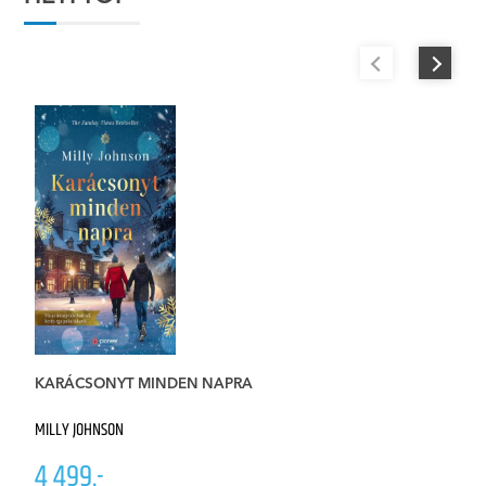
KARÁCSONYT MINDEN NAPRA
W
MILLY JOHNSON
CL
4 499.-
4