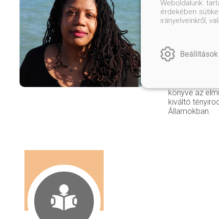
Weboldalunk tar
Az 1976-ban sz
érdekében sütiket
környékén nőtt 
irányelveinkről, 
diplomázott, m
mielőtt írással
foglalkozni. A 
Beállítások
középpontba áll
meghatározó o
Washington Pos
a The Boston 
könyve az elm
kiváltó tényir
Államokban.