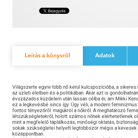
Leírás a könyvről
Adatok
Világszerte egyre több nő kerül kulcspozícióba, a sikeres
az üzleti életben és a politikában. Akár azt is gondolhat
évszázados küzdelem után lassan célba ér, ám Mikki Kendal
ez a legkevésbé sincs így. Úgy véli, a modern feminizmus
fontos tényezőről: magukról a nőkről. A meghatározó femi
létszükségletekről, holott számos nőnek elérhetetlenek o
mint a megfelelő táplálkozás, minőségi oktatás, biztonsá
sokak szükségletei helyett legtöbbször mégis a kevesek p
középpontban.