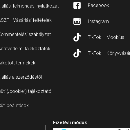
Facebook
lállási felmondási nyilatkozat
SZF - Vásárlási feltételek
Instagram
Kommentelési szabályzat
TikTok – Moobius
Adatvédelmi tájékoztatók
TikTok – Könyvvásá
Árkötött termékek
lállás a szerződéstől
üti („cookie”) tájékoztató
üti beállítások
Fizetési módok