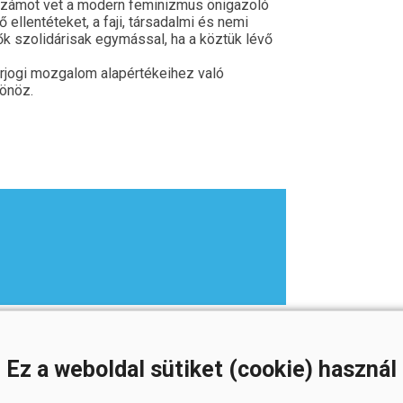
számot vet a modern feminizmus önigazoló
 ellentéteket, a faji, társadalmi és nemi
ők szolidárisak egymással, ha a köztük lévő
árjogi mozgalom alapértékeihez való
tönöz.
Ez a weboldal sütiket (cookie) használ
ENDALL