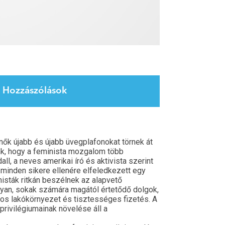
Hozzászólások
 nők újabb és újabb üvegplafonokat törnek át
nánk, hogy a feminista mozgalom több
l, a neves amerikai író és aktivista szerint
 minden sikere ellenére elfeledkezett egy
nisták ritkán beszélnek az alapvető
lyan, sokak számára magától értetődő dolgok,
gos lakókörnyezet és tisztességes fizetés. A
rivilégiumainak növelése áll a