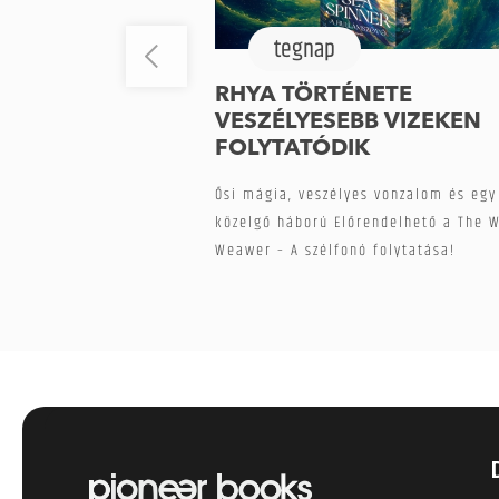
tegnap
RHYA TÖRTÉNETE
VESZÉLYESEBB VIZEKEN
FOLYTATÓDIK
Ősi mágia, veszélyes vonzalom és egy
közelgő háború Előrendelhető a The 
Weawer – A szélfonó folytatása!