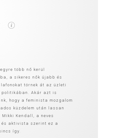
-
 egyre több nő kerül
óba, a sikeres nők újabb és
lafonokat törnek át az üzleti
 politikában. Akár azt is
nk, hogy a feminista mozgalom
zados küzdelem után lassan
m Mikki Kendall, a neves
 és aktivista szerint ez a
incs így.