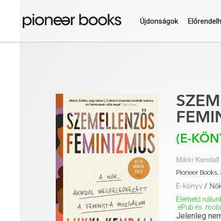
Újdonságok
Előrendel
SZEM
FEMI
(E-KÖN
Mikki Kendall
Pioneer Books, 
E-könyv
/
Nő
Elérhető nálun
.ePub és .mo
Jelenleg nem