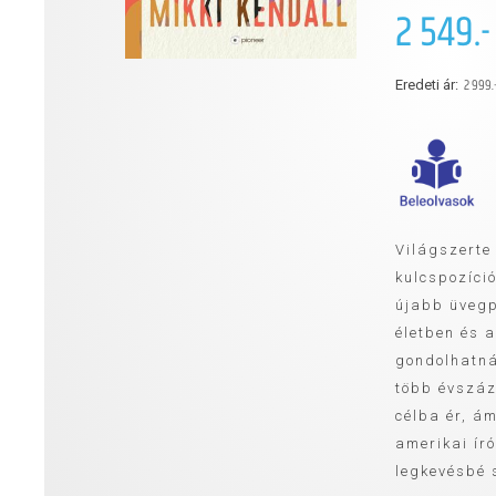
2 549.-
2 999.
Eredeti ár:
Világszerte
kulcspozíci
újabb üvegp
életben és a
gondolhatná
több évszá
célba ér, á
amerikai író
legkevésbé s