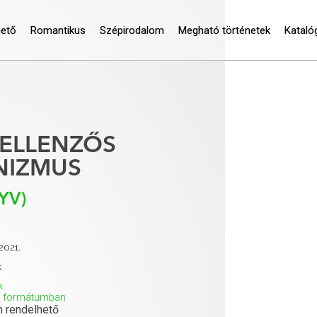
hető
Romantikus
Szépirodalom
Megható történetek
Kataló
ELLENZŐS
NIZMUS
YV)
2021.
k
k:
bi formátumban
 rendelhető