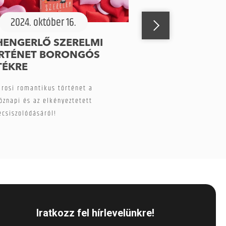
2024. október 16.
HENGERLŐ SZERELMI
RTÉNET BORONGÓS
TÉKRE
árosi romantikus történet a
öznapi és az elkényeztetett
ecsiszolódásáról!
Iratkozz fel hírlevelünkre!