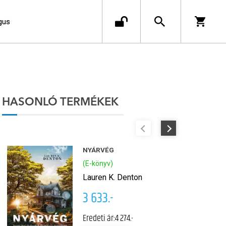
gus
HASONLÓ TERMÉKEK
NYÁRVÉG
(E-könyv)
Lauren K. Denton
3 633.-
Eredeti ár:
4 274.-