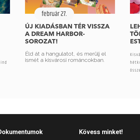
február 27.
ÚJ KIADÁSBAN TÉR VISSZA
LE
A DREAM HARBOR-
TÖ
SOROZAT!
ES
Éld át a hangulatot, és merülj el
Kisv
ismét a kisvárosi románcokban.
Wind
hétk
össz
Dokumentumok
Kövess minket!