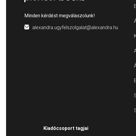
E
Minden kérdést megválaszolunk!
Á
alexandra.ugyfelszolgalat@alexandra.hu
E
S
S
Kiadócsoport tagjai