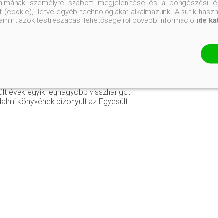
talmának személyre szabott megjelenítése és a böngészési él
ületett Mikki Kendall Chicago egyik zűrös
 (cookie), illetve egyéb technológiákat alkalmazunk. A sütik hasz
fel. Történelemből és kreatív írásból
valamint azok testreszabási lehetőségeiről bővebb információ
ide ka
ajd az amerikai hadseregben szolgált,
 és társadalmi aktivizmussal kezdett
faji és társadalmi egyenlőtlenségeket
ító esszéi és publicisztikái olyan
rgánumokban jelennek meg, mint a The
t, a The New York Times, a The Guardian, és
Globe. Szemellenzős feminizmus című
últ évek egyik legnagyobb visszhangot
odalmi könyvének bizonyult az Egyesült