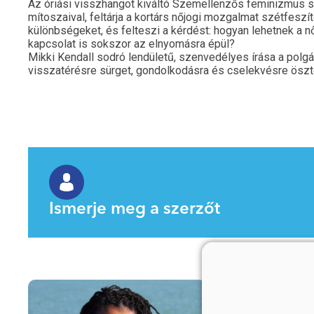
Az óriási visszhangot kiváltó Szemellenzős feminizmus 
mítoszaival, feltárja a kortárs nőjogi mozgalmat szétfeszítő
különbségeket, és felteszi a kérdést: hogyan lehetnek a n
kapcsolat is sokszor az elnyomásra épül?
Mikki Kendall sodró lendületű, szenvedélyes írása a polg
visszatérésre sürget, gondolkodásra és cselekvésre ösz
Ismerje meg a szerzőt
MIKKI K