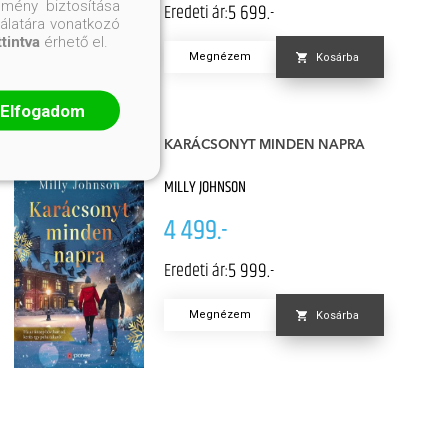
mény biztosítása
5 699.-
Eredeti ár:
nálatára vonatkozó
ttintva
érhető el.
Megnézem
Kosárba
Elfogadom
KARÁCSONYT MINDEN NAPRA
MILLY JOHNSON
4 499.-
5 999.-
Eredeti ár:
Megnézem
Kosárba