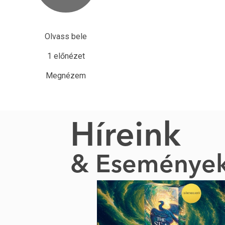
Olvass bele
1 előnézet
Megnézem
Híreink
& Eseménye