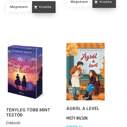
Megnézem
Kosárba
Megnézem
Kosárba
ÁGRÓL A LEVÉL
TÉNYLEG TÖBB MINT
TESTŐR
MISTY WILSON
Éldekorált
Kötött ár: