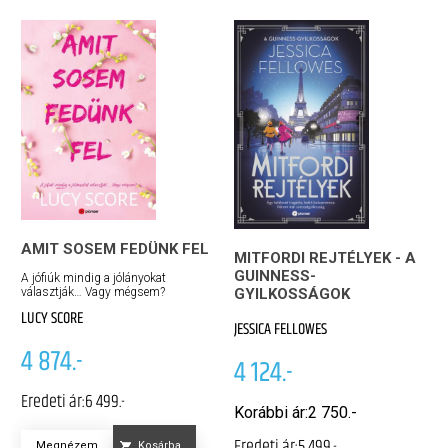
AMIT SOSEM FEDÜNK FEL
MITFORDI REJTÉLYEK - A
GUINNESS-
A jófiúk mindig a jólányokat
választják… Vagy mégsem?
GYILKOSSÁGOK
LUCY SCORE
JESSICA FELLOWES
4 874.-
4 124.-
Eredeti ár:
6 499.-
Korábbi ár:
2 750.-
Eredeti ár:
5 499.-
Megnézem
Kosárba