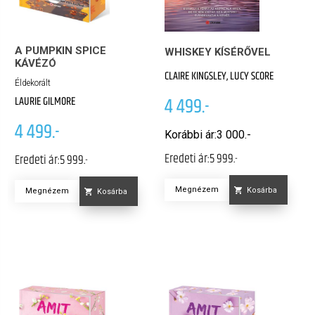
A PUMPKIN SPICE
WHISKEY KÍSÉRŐVEL
KÁVÉZÓ
CLAIRE KINGSLEY, LUCY SCORE
Éldekorált
4 499.-
LAURIE GILMORE
4 499.-
Korábbi ár:
3 000.-
Eredeti ár:
5 999.-
Eredeti ár:
5 999.-
Megnézem
Kosárba
Megnézem
Kosárba