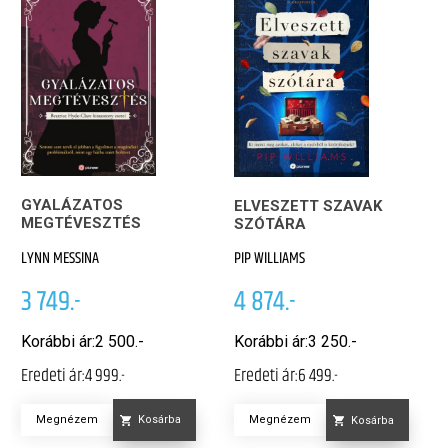
GYALÁZATOS
ELVESZETT SZAVAK
MEGTÉVESZTÉS
SZÓTÁRA
LYNN MESSINA
PIP WILLIAMS
3 749.-
4 874.-
Korábbi ár:
2 500.-
Korábbi ár:
3 250.-
Eredeti ár:
4 999.-
Eredeti ár:
6 499.-
Megnézem
Megnézem
Kosárba
Kosárba