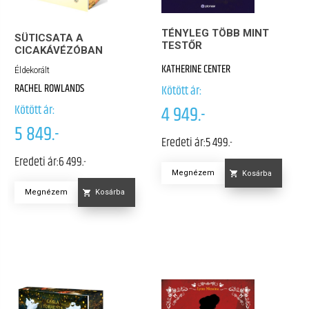
TÉNYLEG TÖBB MINT
SÜTICSATA A
TESTŐR
CICAKÁVÉZÓBAN
KATHERINE CENTER
Éldekorált
RACHEL ROWLANDS
Kötött ár:
Kötött ár:
4 949.-
5 849.-
Eredeti ár:
5 499.-
Eredeti ár:
6 499.-
Megnézem
Kosárba
Megnézem
Kosárba