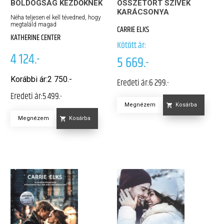
BOLDOGSÁG KEZDŐKNEK
ÖSSZETÖRT SZÍVEK
KARÁCSONYA
Néha teljesen el kell tévedned, hogy
megtaláld magad
CARRIE ELKS
KATHERINE CENTER
Kötött ár:
4 124.-
5 669.-
Korábbi ár:
2 750.-
Eredeti ár:
6 299.-
Eredeti ár:
5 499.-
Megnézem
Kosárba
Megnézem
Kosárba