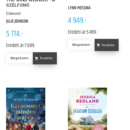
THE WIND WEAWER - A
SZÉLFONÓ
LYNN MESSINA
Éldekorált
4 949.-
JULIE JOHNSON
5 774.-
Eredeti ár:
5 499.-
Eredeti ár:
7 699.-
Megnézem
Kosárba
Megnézem
Kosárba