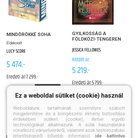
GYILKOSSÁG A
MINDÖRÖKKÉ SOHA
FÖLDKÖZI-TENGEREN
Éldekorált
JESSICA FELLOWES
LUCY SCORE
Kötött ár:
5 474.-
5 219.-
Eredeti ár:
7 299.-
Eredeti ár:
5 799.-
Megnézem
Kosárba
Ez a weboldal sütiket (cookie) használ
Megnézem
Kosárba
Weboldalunk tartalmának személyre szabott
megjelenítése és a böngészési élmény biztosítása
érdekében sütiket (cookie), illetve egyéb
technológiákat alkalmazunk. A sütik használatára
vonatkozó irányelveinkről, valamint azok testreszabási
lehetőségeiről bővebb információ
ide kattintva