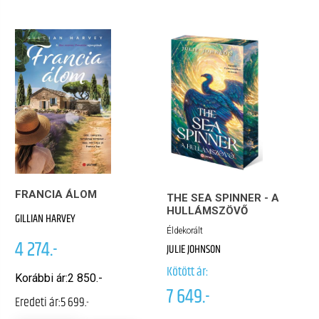
FRANCIA ÁLOM
THE SEA SPINNER - A
HULLÁMSZÖVŐ
GILLIAN HARVEY
Éldekorált
4 274.-
JULIE JOHNSON
Kötött ár:
Korábbi ár:
2 850.-
7 649.-
Eredeti ár:
5 699.-