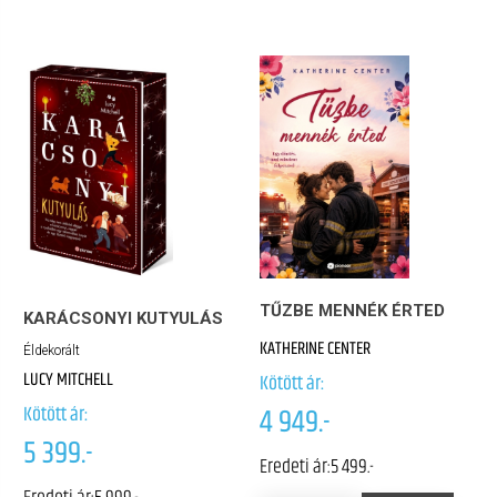
TŰZBE MENNÉK ÉRTED
KARÁCSONYI KUTYULÁS
KATHERINE CENTER
Éldekorált
LUCY MITCHELL
Kötött ár:
Kötött ár:
4 949.-
5 399.-
Eredeti ár:
5 499.-
Eredeti ár:
5 999.-