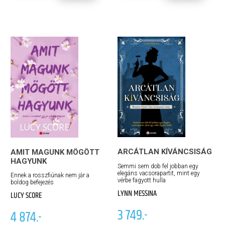
ARCÁTLAN KÍVÁNCSISÁG
AMIT MAGUNK MÖGÖTT
HAGYUNK
Semmi sem dob fel jobban egy
elegáns vacsorapartit, mint egy
Ennek a rosszfiúnak nem jár a
vérbe fagyott hulla
boldog befejezés
LYNN MESSINA
LUCY SCORE
3 749.-
4 874.-