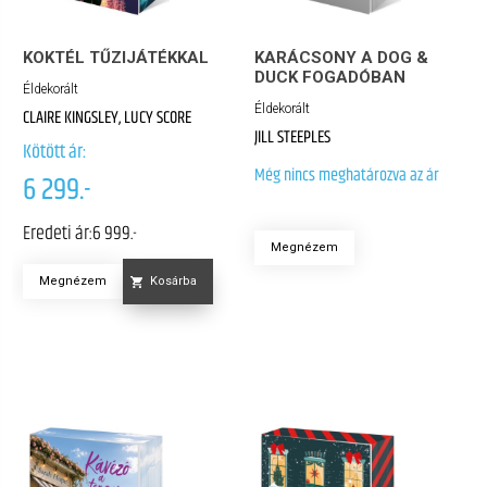
KOKTÉL TŰZIJÁTÉKKAL
KARÁCSONY A DOG &
DUCK FOGADÓBAN
Éldekorált
Éldekorált
CLAIRE KINGSLEY, LUCY SCORE
JILL STEEPLES
Kötött ár:
Még nincs meghatározva az ár
6 299.-
Eredeti ár:
6 999.-
Megnézem
Megnézem
Kosárba