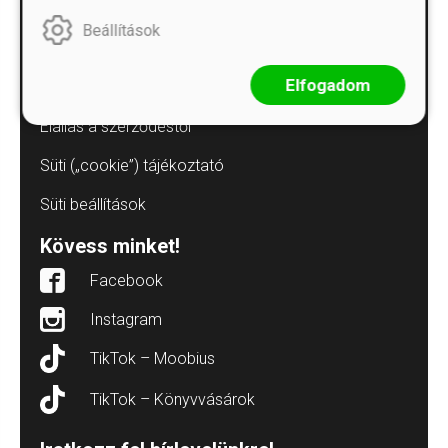
Kommentelési szabályzat
Beállítások
Adatvédelmi tájékoztatók
Elfogadom
Árkötött termékek
Elállás a szerződéstől
Süti („cookie”) tájékoztató
Süti beállítások
Kövess minket!
Facebook
Instagram
TikTok – Moobius
TikTok – Könyvvásárok