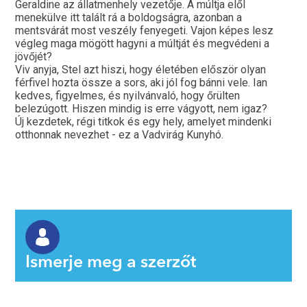
Geraldine az állatmenhely vezetője. A múltja elől
menekülve itt talált rá a boldogságra, azonban a
mentsvárát most veszély fenyegeti. Vajon képes lesz
végleg maga mögött hagyni a múltját és megvédeni a
jövőjét?
Viv anyja, Stel azt hiszi, hogy életében először olyan
férfivel hozta össze a sors, aki jól fog bánni vele. Ian
kedves, figyelmes, és nyilvánvaló, hogy őrülten
belezúgott. Hiszen mindig is erre vágyott, nem igaz?
Új kezdetek, régi titkok és egy hely, amelyet mindenki
otthonnak nevezhet - ez a Vadvirág Kunyhó.
Ismerje meg a szerzőt