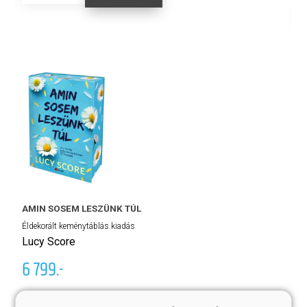
AMIN SOSEM LESZÜNK TÚL
Éldekorált keménytáblás kiadás
K
Lucy Score
L
6 799.-
Kö
Eredeti ár:
7 999.-
4