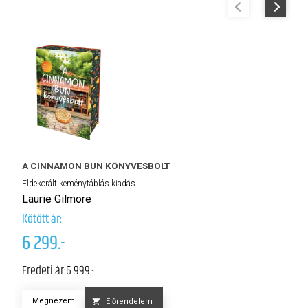
A CINNAMON BUN KÖNYVESBOLT
Éldekorált keménytáblás kiadás
H
Laurie Gilmore
Él
Kötött ár:
K
6 299.-
Kö
5
Eredeti ár:
6 999.-
Er
Megnézem
Előrendelem