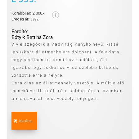
Korábbi ár:
2 000.-
3 999.-
Eredeti ár:
Fordító:
Bótyik Bettina Zora
Viv elszegődik a Vadvirág Kunyhó nevű, kissé
lepukkant állatmenhelyre dolgozni. A feladata,
hogy segítsen az adminisztrációban, ám
igazából egy sokkal szívhez szólóbb küldetés
vonzotta erre a helyre.
Geraldine az állatmenhely vezetője. A múltja elől
menekülve itt talált rá a boldogságra, azonban
a mentsvárát most veszély fenyegeti.
Kosárba