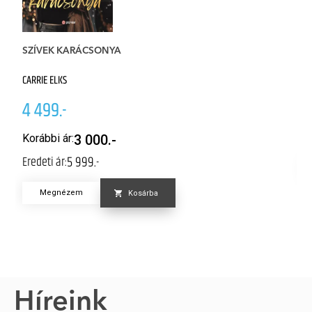
W
SZÍVEK KARÁCSONYA
CL
CARRIE ELKS
4
4 499.-
K
Er
Korábbi ár:
3 000.-
5 999.-
Eredeti ár:
Megnézem
Kosárba
Híreink