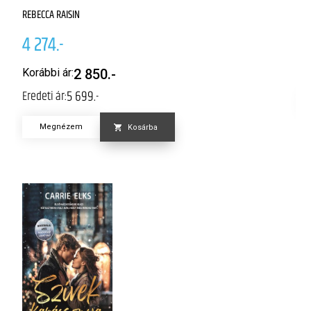
REBECCA RAISIN
M
4 274.-
4
Er
Korábbi ár:
2 850.-
5 699.-
Eredeti ár:
Megnézem
Kosárba