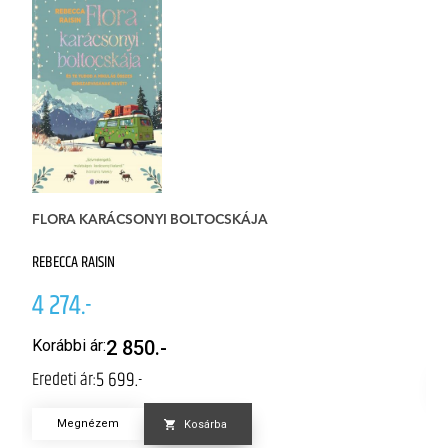
FLORA KARÁCSONYI BOLTOCSKÁJA
K
REBECCA RAISIN
M
4 274.-
4
Er
Korábbi ár:
2 850.-
5 699.-
Eredeti ár:
Megnézem
Kosárba