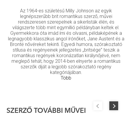
Az 1964-es születésű Milly Johnson az egyik
legnépszerűbb brit romantikus szerző, művei
rendszeresen szerepelnek a sikerlisták élén, és
világszerte több mint egymillió példányban keltek el.
Gyermekkora óta imád írni és olvasni, példaképének a
legnagyobb klasszikus angol írónőket, Jane Austent és a
Brontë nővéreket tekinti. Egyedi humora, szórakoztató
stílusa és regényeinek jellegzetes „britsége” teszik a
romantikus regények koronázatlan királynőjévé, nem
meglepő tehát, hogy 2014-ben elnyerte a romantikus
szerzők díját a legjobb szórakoztató regény
kategóriájában.
Több
SZERZŐ TOVÁBBI MŰVEI