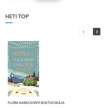
HETI TOP
FLORA KARÁCSONYI BOLTOCSKÁJA
K