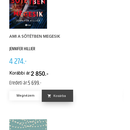
AMI A SÖTÉTBEN MEGESIK
W
JENNIFER HILLIER
CL
4 274.-
4
Korábbi ár:
2 850.-
K
5 699.-
Eredeti ár:
Er
Megnézem
Kosárba