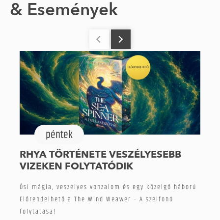
& Események
péntek
RHYA TÖRTÉNETE VESZÉLYESEBB
VIZEKEN FOLYTATÓDIK
Ősi mágia, veszélyes vonzalom és egy közelgő háború
Előrendelhető a The Wind Weawer – A szélfonó
folytatása!