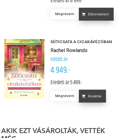
Eredeti ár:
6 999.-
Megnézem
Előrendelem
SÜTICSATA A CICAKÁVÉZÓBAN
Rachel Rowlands
Kötött ár:
4 949.-
Eredeti ár:
5 499.-
Megnézem
Kosárba
AKIK EZT VÁSÁROLTÁK, VETTÉK