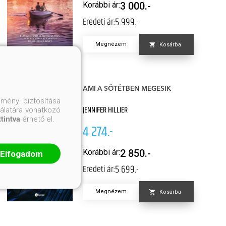
Korábbi ár:
3 000.-
5 999.-
Eredeti ár:
Megnézem
Kosárba
AMI A SÖTÉTBEN MEGESIK
mény biztosítása
JENNIFER HILLIER
nálatára vonatkozó
ttintva
érhető el.
4 274.-
Korábbi ár:
2 850.-
Elfogadom
5 699.-
Eredeti ár:
Megnézem
Kosárba