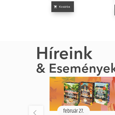
Kosárba
Híreink
& Eseménye
február 27.