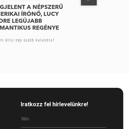
GJELENT A NÉPSZERŰ
ERIKAI ÍRÓNŐ, LUCY
ORE LEGÚJABB
MANTIKUS REGÉNYE
en állsz egy újabb kalandra?
Iratkozz fel hírlevelünkre!