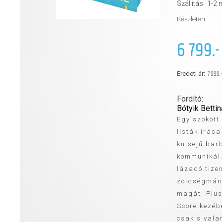
Szállítás:
1-2
Készleten
6 799.-
7 999.-
Eredeti ár:
Fordító:
Bótyik Bettin
Egy szökött
listák írás
külsejű bar
kommunikál.
lázadó tizen
zöldségmáni
magát. Plus
Score kezéb
csakis valam