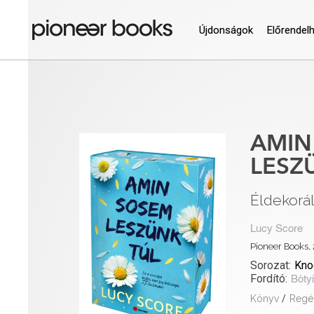
Újdonságok
Előrendel
AMIN
LESZ
Éldekorá
Lucy Score
Pioneer Books, 
Sorozat:
Kno
Fordító:
Bótyi
Könyv
/
Regé