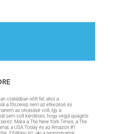
ORE
an családban nőtt fel, ahol a
nál a főszerep nem az étkezésé és
hanem az olvasásé volt, így a
ál sem volt kérdéses, hogy végül újságírói
szerez. Mára a The New York Times, a The
ournal, a USA Today és az Amazon #1
ője. Főállású író, aki a pennsylvaniai