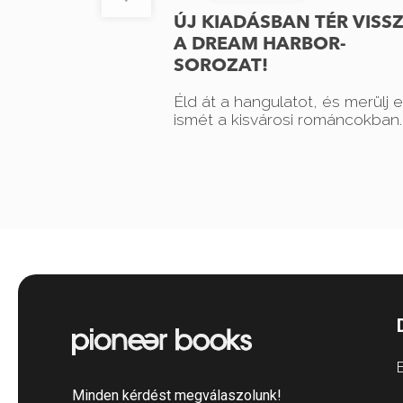
ÚJ KIADÁSBAN TÉR VISS
A DREAM HARBOR-
SOROZAT!
Éld át a hangulatot, és merülj e
ismét a kisvárosi románcokban.
E
Minden kérdést megválaszolunk!