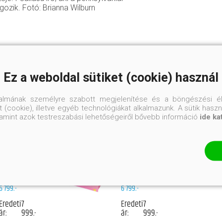
gozik. Fotó: Brianna Wilburn
Ez a weboldal sütiket (cookie) használ
talmának személyre szabott megjelenítése és a böngészési él
 (cookie), illetve egyéb technológiákat alkalmazunk. A sütik hasz
AMIT
AMIT
MAGUNK
SOSEM
valamint azok testreszabási lehetőségeiről bővebb információ
ide ka
MÖGÖTT
FEDÜNK
HAGYUNK
FEL
Éldekorált
Éldekorált
keménytáblás
keménytáblás
kiadás
kiadás
LUCY SCORE
LUCY SCORE
6 799.-
6 799.-
Eredeti
7
Eredeti
7
ár:
999.-
ár:
999.-