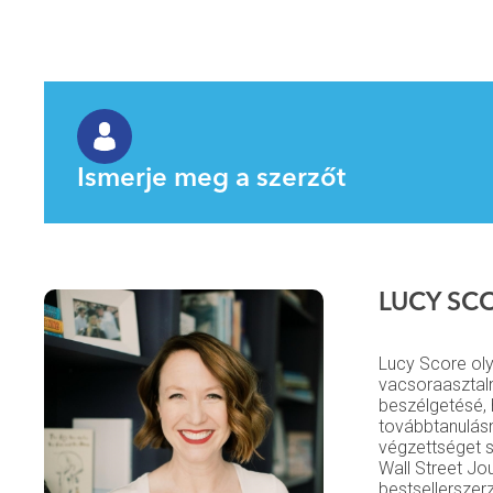
Ismerje meg a szerzőt
LUCY SC
Lucy Score oly
vacsoraasztal
beszélgetésé, 
továbbtanulásn
végzettséget 
Wall Street J
bestsellerszerz