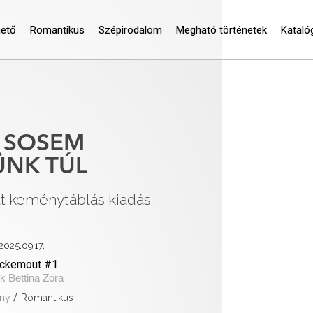
hető
Romantikus
Szépirodalom
Megható történetek
Kataló
 SOSEM
ÜNK TÚL
lt keménytáblás kiadás
2025.09.17.
ckemout #1
k Bettina Zora
ny
/
Romantikus