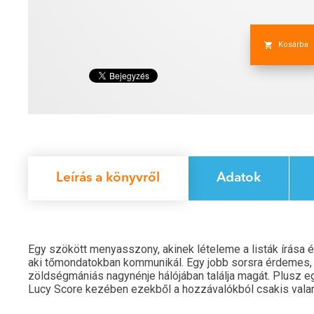
Kosárba
Leírás a könyvről
Adatok
Egy szökött menyasszony, akinek lételeme a listák írása é
aki tőmondatokban kommunikál. Egy jobb sorsra érdemes, l
zöldségmániás nagynénje hálójában találja magát. Plusz e
Lucy Score kezében ezekből a hozzávalókból csakis valam