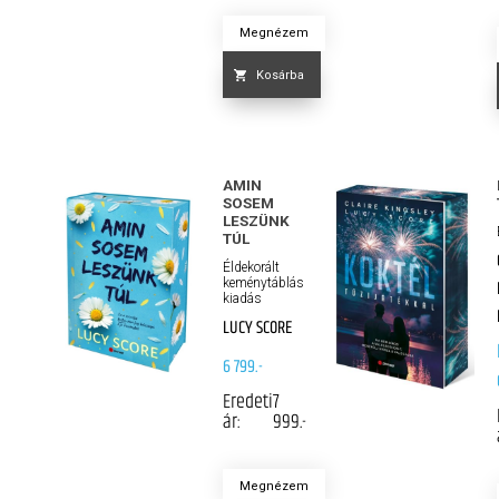
Megnézem
Kosárba
AMIN
SOSEM
LESZÜNK
TÚL
Éldekorált
keménytáblás
kiadás
LUCY SCORE
6 799.-
Eredeti
7
ár:
999.-
Megnézem