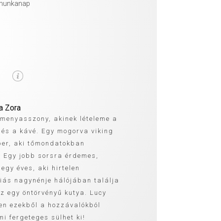
 munkanap
a Zora
 menyasszony, akinek lételeme a
a és a kávé. Egy mogorva viking
ber, aki tőmondatokban
 Egy jobb sorsra érdemes,
egy éves, aki hirtelen
ás nagynénje hálójában találja
z egy öntörvényű kutya. Lucy
en ezekből a hozzávalókból
i fergeteges sülhet ki!