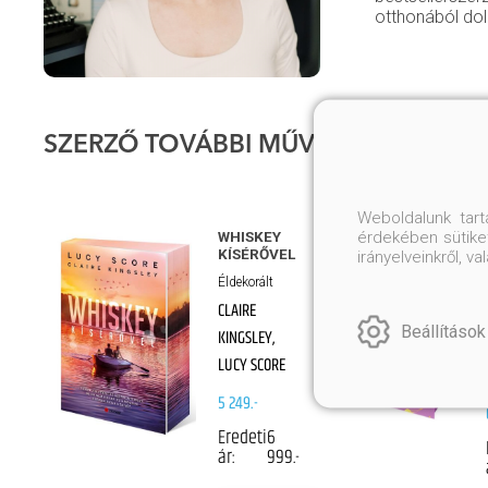
otthonából dol
SZERZŐ TOVÁBBI MŰVEI
Weboldalunk tar
érdekében sütiket
WHISKEY
KÍSÉRŐVEL
irányelveinkről, 
Éldekorált
CLAIRE
Beállítások
KINGSLEY,
LUCY SCORE
5 249.-
Eredeti
6
ár:
999.-