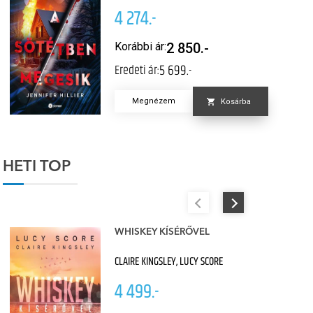
4 274.-
Korábbi ár:
2 850.-
5 699.-
Eredeti ár:
Megnézem
Kosárba
HETI TOP
WHISKEY KÍSÉRŐVEL
CLAIRE KINGSLEY, LUCY SCORE
4 499.-