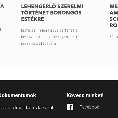
ZA
LEHENGERLŐ SZERELMI
ME
TÖRTÉNET BORONGÓS
AM
ESTÉKRE
SC
RO
l
Kisvárosi romantikus történet a
Kész
hétköznapi és az elkényeztetett
összecsiszolódásáról!
Dokumentumok
Kövess minket!
Facebook
lállási felmondási nyilatkozat