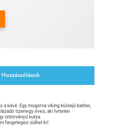
Hozzászólások
s a kávé. Egy mogorva viking külsejű barber,
ázadó tizenegy éves, aki hirtelen
gy öntörvényű kutya.
i fergeteges sülhet ki!