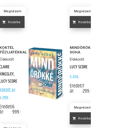
Megnézem
Megnézem
Kosárba
Kosárba
KOKTÉL
MINDÖRÖKKÉ
TŰZIJÁTÉKKAL
SOHA
Éldekorált
Éldekorált
CLAIRE
LUCY SCORE
KINGSLEY,
5 474.-
LUCY SCORE
Eredeti
7
Kötött ár:
ár:
299.-
6 299.-
Eredeti
6
Megnézem
ár:
999.-
Kosárba