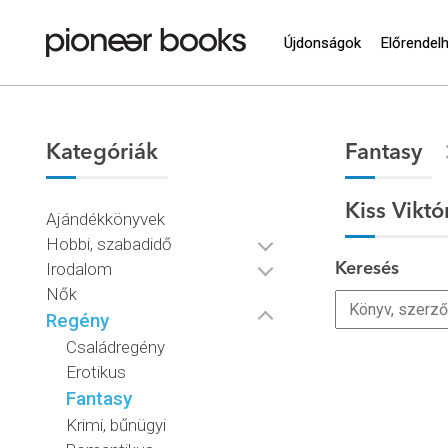
Újdonságok
Előrendel
Kategóriák
Fantasy
Kiss Viktó
Ajándékkönyvek
Hobbi, szabadidő
Irodalom
Keresés
Nők
Regény
Családregény
Erotikus
Fantasy
Krimi, bűnügyi