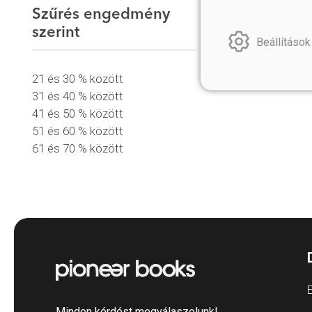
Szűrés engedmény
szerint
Beállítások
21 és 30 % között
31 és 40 % között
41 és 50 % között
51 és 60 % között
61 és 70 % között
E
Minden kérdést megválaszolunk!