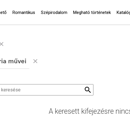
hető
Romantikus
Szépirodalom
Megható történetek
Kataló
ria művei
A keresett kifejezésre ninc