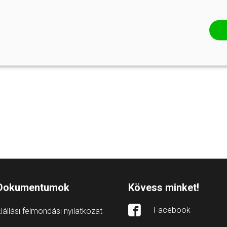
Dokumentumok
Kövess minket!
Facebook
lállási felmondási nyilatkozat