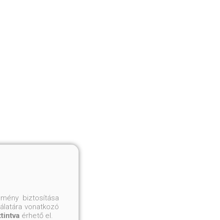
mény biztosítása
nálatára vonatkozó
ttintva
érhető el.