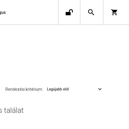
gus
Rendezési kritérium:
s találat