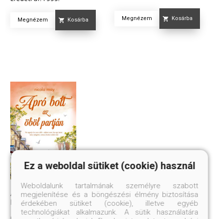
Megnézem
Kosárba
Megnézem
Kosárba
Ez a weboldal sütiket (cookie) használ
Weboldalunk tartalmának személyre szabott
APRÓ BOLT AZ ÖBÖL
megjelenítése és a böngészési élmény biztosítása
PARTJÁN
érdekében sütiket (cookie), illetve egyéb
technológiákat alkalmazunk. A sütik használatára