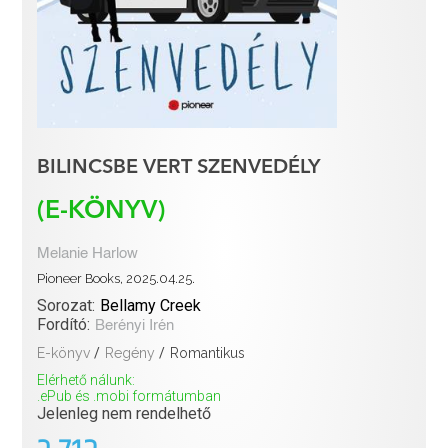
BILINCSBE VERT SZENVEDÉLY
(E-KÖNYV)
Melanie Harlow
Pioneer Books, 2025.04.25.
Sorozat:
Bellamy Creek
Fordító:
Berényi Irén
E-könyv
/
Regény
/
Romantikus
Elérhető nálunk:
.ePub és .mobi formátumban
Jelenleg nem rendelhető