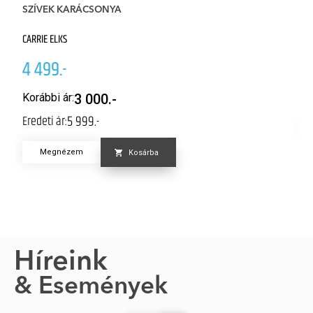
SZÍVEK KARÁCSONYA
K
CARRIE ELKS
M
4 499.-
4
Er
Korábbi ár:
3 000.-
5 999.-
Eredeti ár:
Megnézem
Kosárba
Híreink
& Események