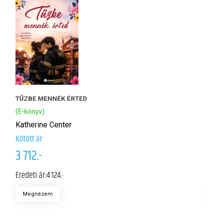
TŰZBE MENNÉK ÉRTED
K
(E-könyv)
(
Katherine Center
R
Kötött ár:
Kö
3 712.-
4
Eredeti ár:
4 124.-
Er
Megnézem