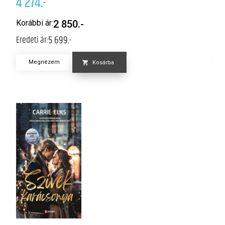
4 274.-
4
Korábbi ár:
2 850.-
K
5 699.-
Eredeti ár:
Er
Megnézem
Kosárba