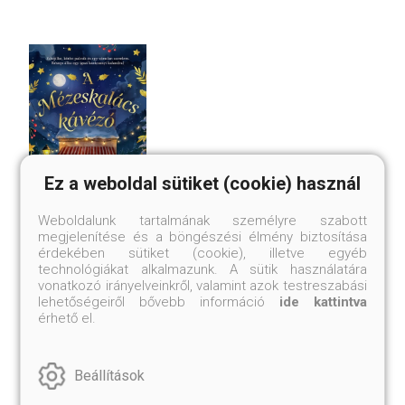
Ez a weboldal sütiket (cookie) használ
Weboldalunk tartalmának személyre szabott
megjelenítése és a böngészési élmény biztosítása
B
A MÉZESKALÁCS KÁVÉZÓ
érdekében sütiket (cookie), illetve egyéb
(
technológiákat alkalmazunk. A sütik használatára
(E-könyv)
vonatkozó irányelveinkről, valamint azok testreszabási
L
Anita Faulkner
lehetőségeiről bővebb információ
ide kattintva
Kö
Kötött ár:
érhető el.
3
3 712.-
Beállítások
Er
Eredeti ár:
4 124.-