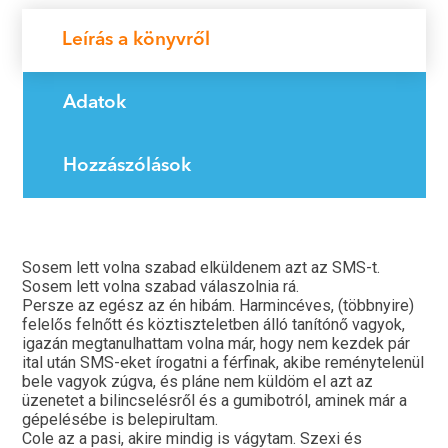
Leírás a könyvről
Adatok
Hozzászólások
Sosem lett volna szabad elküldenem azt az SMS-t.
Sosem lett volna szabad válaszolnia rá.
Persze az egész az én hibám. Harmincéves, (többnyire)
felelős felnőtt és köztiszteletben álló tanítónő vagyok,
igazán megtanulhattam volna már, hogy nem kezdek pár
ital után SMS-eket írogatni a férfinak, akibe reménytelenül
bele vagyok zúgva, és pláne nem küldöm el azt az
üzenetet a bilincselésről és a gumibotról, aminek már a
gépelésébe is belepirultam.
Cole az a pasi, akire mindig is vágytam. Szexi és