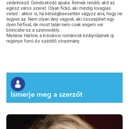
védelmező. Gondoskodó apuka. Remek rendőr, akit az
egész város szeret. Olyan fickó, aki mindig lovagias
veled - akkor is, ha kétségbeesetten vágysz arra, hogy ne
legyen az. Nem olyan lány vagyok, aki összejöhet egy
ilyen férfival, de most talán nem csak engem ver
bilincsbe ez a szenvedély…
Melanie Harlow, a kisvárosi románcok királynőjének új
regénye forró és szédítő olvasmány.
Ismerje meg a szerzőt