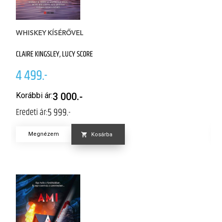
WHISKEY KÍSÉRŐVEL
S
CLAIRE KINGSLEY, LUCY SCORE
CA
4 499.-
4
Korábbi ár:
3 000.-
K
5 999.-
Eredeti ár:
Er
Megnézem
Kosárba