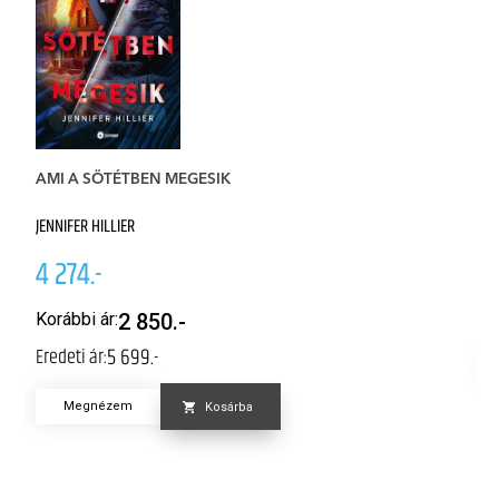
AMI A SÖTÉTBEN MEGESIK
K
JENNIFER HILLIER
M
4 274.-
4
Er
Korábbi ár:
2 850.-
5 699.-
Eredeti ár:
Megnézem
Kosárba