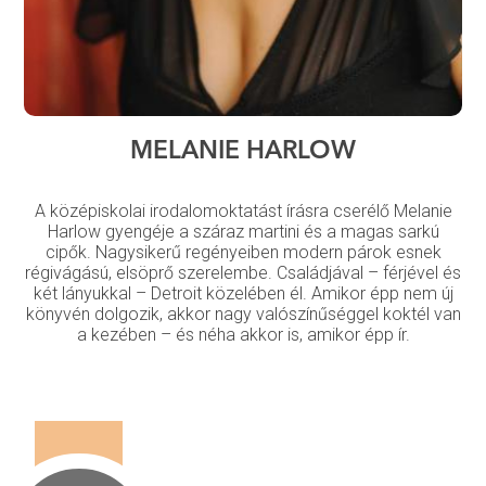
MELANIE HARLOW
A középiskolai irodalomoktatást írásra cserélő Melanie
Harlow gyengéje a száraz martini és a magas sarkú
cipők. Nagysikerű regényeiben modern párok esnek
régivágású, elsöprő szerelembe. Családjával – férjével és
két lányukkal – Detroit közelében él. Amikor épp nem új
könyvén dolgozik, akkor nagy valószínűséggel koktél van
a kezében – és néha akkor is, amikor épp ír.